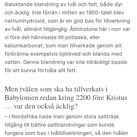
illaluktande blandning av tvål och fett, både dyr
och äcklig. Inte förrän i mitten av 1800-talet blev
natriumhydroxid, som är en god bas för tillverkning
av tvål, allmänt tillgänglig. Åtminstone här i norr var
vi före det hänvisade till pottaska, eller
kaliumkarbonat, som man tillverkade genom att
förbränna exempelvis björkved och blanda med
vatten. Denna blandning var inte tillräckligt basisk
för att kunna förtvåla allt fett.
Men tvålen som ska ha tillverkats i
Babylonien redan kring 2200 före Kristus
… var den också äcklig?
– I Nordafrika hade man genom stora saltträsk
tillgång till bättre saltblandningar som kunde
fungera som bas i tvåltillverkningen, så den tvålen