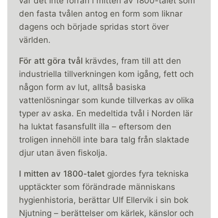
var det inte förrän i mitten av 1800-talet som
den fasta tvålen antog en form som liknar
dagens och började spridas stort över
världen.
För att göra tvål
krävdes, fram till att den
industriella tillverkningen kom igång, fett och
någon form av lut, alltså basiska
vattenlösningar som kunde tillverkas av olika
typer av aska. En medeltida tvål i Norden lär
ha luktat fasansfullt illa – eftersom den
troligen innehöll inte bara talg från slaktade
djur utan även fiskolja.
I mitten av 1800-talet
gjordes fyra tekniska
upptäckter som förändrade människans
hygienhistoria, berättar Ulf Ellervik i sin bok
Njutning – berättelser om kärlek, känslor och