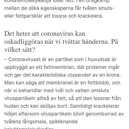
kolvätemolekylkedja löser fett. I en dragkamp
mellan de olika egenskaperna får tvålen smuts-
eller fettpartiklar att lossna och krackelera.
Det heter att coronavirus kan
oskadliggöras när vi tvättar händerna. På
vilket sätt?
– Coronaviruset är en partikel som i huvudsak är
uppbyggd av ett fettmembran, där proteiner ingår
och ger det karakteristiska utseendet av en krona.
Man kan säga att membranet är en fettblobb, och
när vi behandlar med tvål och vatten omsluts
viruspartikeln alltså av fett, så att den lossnar från
huden och kan sköljas bort. Samtidigt krackelerar
höljet eftersom viruspartikeln blivit genomborrad av
tvålens långsmala, spikliknande