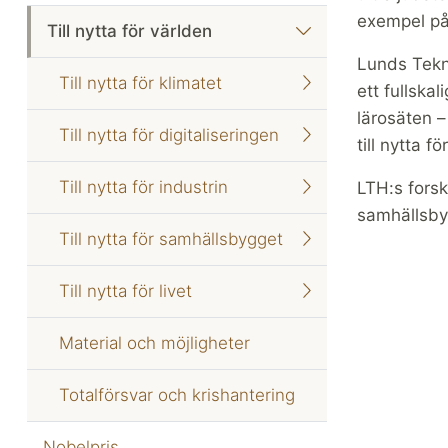
exempel på
Till nytta för världen
Lunds Tekni
Till nytta för klimatet
ett fullska
lärosäten –
Till nytta för digitaliseringen
till nytta f
Till nytta för industrin
LTH:s forskn
samhällsbyg
Till nytta för samhällsbygget
Till nytta för livet
Material och möjligheter
Totalförsvar och krishantering
Nobelpris