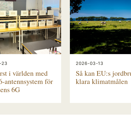
-23
2026-03-13
rst i världen med
Så kan EU:s jordbr
6-antennsystem för
klara klimatmålen
dens 6G