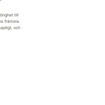
righet till
ens främsta
kapligt, och