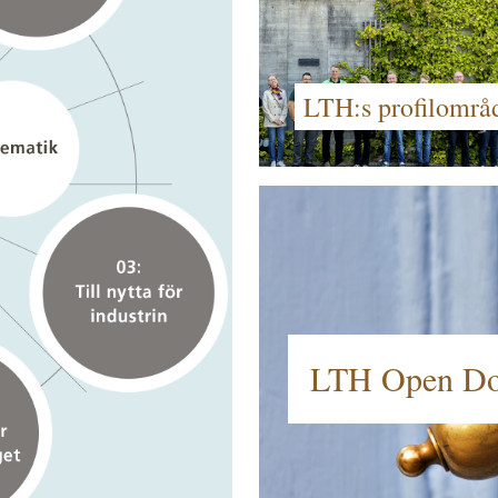
LTH:s profilomr
LTH Open D