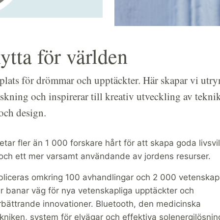
nytta för världen
plats för drömmar och upptäckter. Här skapar vi utr
rskning och inspirerar till kreativ utveckling av teknik
 och design.
tar fler än 1 000 forskare hårt för att skapa goda livsvil
och ett mer varsamt användande av jordens resurser.
ubliceras omkring 100 avhandlingar och 2 000 vetenskapl
ur banar väg för nya vetenskapliga upptäckter och
rbättrande innovationer. Bluetooth, den medicinska
ekniken, system för elvägar och effektiva solenergilösnin