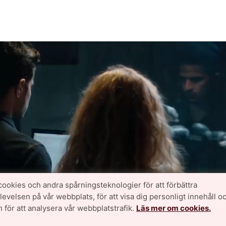
cookies och andra spårningsteknologier för att förbättra
velsen på vår webbplats, för att visa dig personligt innehåll oc
 för att analysera vår webbplatstrafik.
Läs mer om cookies.