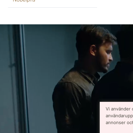
Vi använder 
användarupple
annonser och