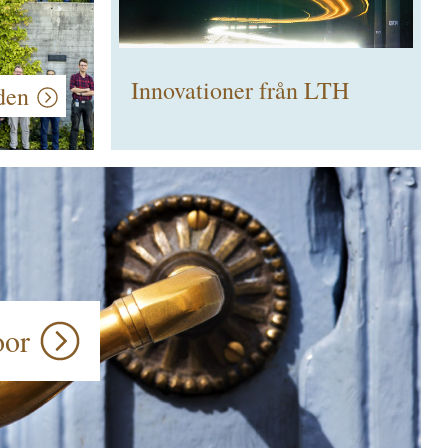
Innovationer från LTH
åden
oor