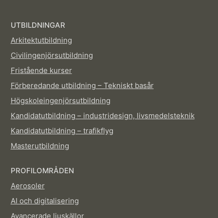
UTBILDNINGAR
Arkitektutbildning
Civilingenjörsutbildning
Fristående kurser
Förberedande utbildning – Tekniskt basår
Högskoleingenjörsutbildning
Kandidatutbildning – industridesign, livsmedelsteknik
Kandidatutbildning – trafikflyg
Masterutbildning
PROFILOMRÅDEN
Aerosoler
AI och digitalisering
Avancerade ljuskällor