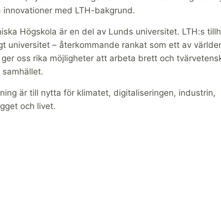
 innovationer med LTH-bakgrund.
ska Högskola är en del av Lunds universitet. LTH:s tillhö
ligt universitet – återkommande rankat som ett av värld
 ger oss rika möjligheter att arbeta brett och tvärvetens
ör samhället.
ing är till nytta för klimatet, digitaliseringen, industrin,
get och livet.