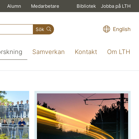
Alumn
Medarbetare
Bibliotek
Jobba på LTH
English
Sök
orskning
Samverkan
Kontakt
Om LTH