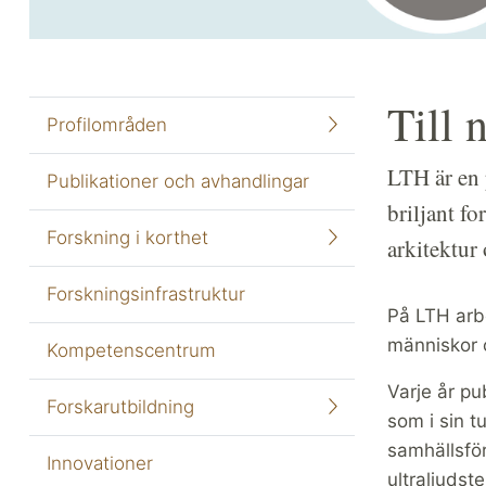
Till 
Profilområden
LTH är en 
Publikationer och avhandlingar
briljant fo
Forskning i korthet
arkitektur
Forskningsinfrastruktur
På LTH arbe
människor 
Kompetenscentrum
Varje år p
Forskarutbildning
som i sin t
samhällsfö
Innovationer
ultraljudst