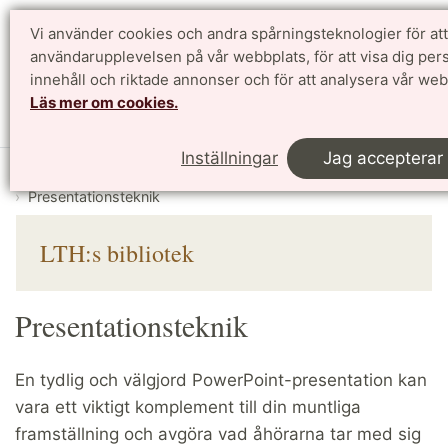
Vi använder cookies och andra spårningsteknologier för att
användarupplevelsen på vår webbplats, för att visa dig pers
Sök
English
innehåll och riktade annonser och för att analysera vår webb
Läs mer om cookies.
Meny
Inställningar
Jag accepterar
Start
Bibliotek
Skriva & presentera
Presentationsteknik
LTH:s bibliotek
Presentationsteknik
En tydlig och välgjord PowerPoint-presentation kan
vara ett viktigt komplement till din muntliga
framställning och avgöra vad åhörarna tar med sig