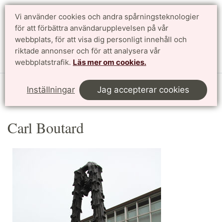
Vi använder cookies och andra spårningsteknologier
Sök
English
för att förbättra användarupplevelsen på vår
webbplats, för att visa dig personligt innehåll och
riktade annonser och för att analysera vår
Meny
webbplatstrafik.
Läs mer om cookies.
Start
Om LTH
LTH i korthet
Konsten på LTH
Inställningar
Jag accepterar cookies
Carl Boutard
Carl Boutard