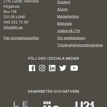
LTH, Lunds Tekniska
Student
Högskola
Alumn
Box 118
Medarbetare
221 00 LUND
046 222 72 00
Bibliotek
info@lth.se
Jobba på LTH
Fler kontaktuppgifter
Om webbplatsen
Tillgänglighetsredogörelse
FÖLJ OSS I SOCIALA MEDIER
Facebook
Instagram
LinkedIn
Twitter
Youtube
SAMARBETEN OCH NÄTVERK