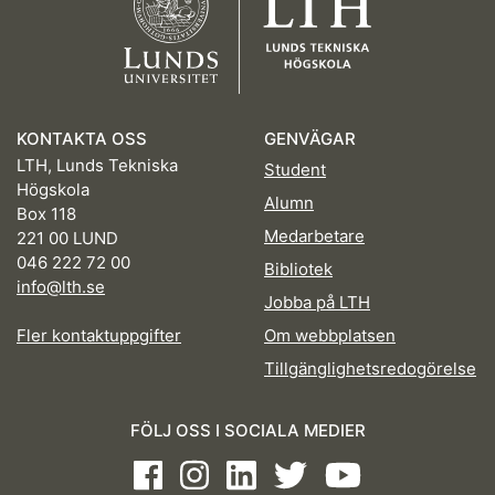
KONTAKTA OSS
GENVÄGAR
LTH, Lunds Tekniska
Student
Högskola
Alumn
Box 118
Medarbetare
221 00 LUND
046 222 72 00
Bibliotek
info@lth.se
Jobba på LTH
Fler kontaktuppgifter
Om webbplatsen
Tillgänglighetsredogörelse
FÖLJ OSS I SOCIALA MEDIER
Facebook
Instagram
LinkedIn
Twitter
Youtube