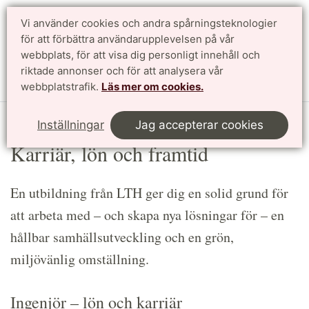
Vi använder cookies och andra spårningsteknologier
Sök
English
för att förbättra användarupplevelsen på vår
webbplats, för att visa dig personligt innehåll och
riktade annonser och för att analysera vår
Meny
webbplatstrafik.
Läs mer om cookies.
Start
Utbildning
Karriär, lön och framtid
Inställningar
Jag accepterar cookies
Karriär, lön och framtid
En utbildning från LTH ger dig en solid grund för
att arbeta med – och skapa nya lösningar för – en
hållbar samhällsutveckling och en grön,
miljövänlig omställning.
Ingenjör – lön och karriär