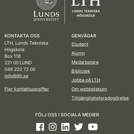
KONTAKTA OSS
GENVÄGAR
LTH, Lunds Tekniska
Student
Högskola
Alumn
Box 118
Medarbetare
221 00 LUND
046 222 72 00
Bibliotek
info@lth.se
Jobba på LTH
Fler kontaktuppgifter
Om webbplatsen
Tillgänglighetsredogörelse
FÖLJ OSS I SOCIALA MEDIER
Facebook
Instagram
LinkedIn
Twitter
Youtube