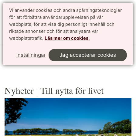
Vi använder cookies och andra spårningsteknologier
Sök
English
för att förbättra användarupplevelsen på vår
webbplats, för att visa dig personligt innehåll och
riktade annonser och för att analysera vår
Meny
webbplatstrafik.
Läs mer om cookies.
Start
Forskning
Till nytta för världen
Till nytta för livet
Inställningar
Jag accepterar cookies
Nyheter
Nyheter | Till nytta för livet