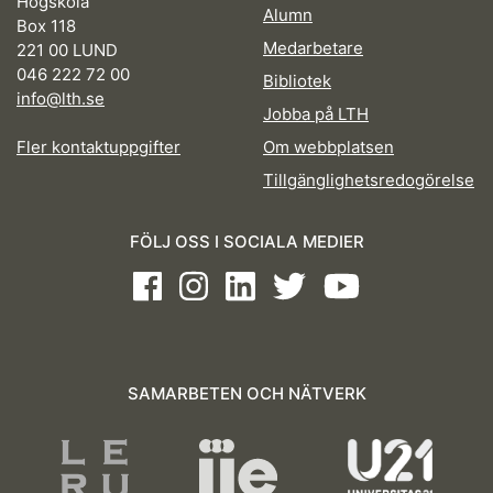
Högskola
Alumn
Box 118
Medarbetare
221 00 LUND
046 222 72 00
Bibliotek
info@lth.se
Jobba på LTH
Fler kontaktuppgifter
Om webbplatsen
Tillgänglighetsredogörelse
FÖLJ OSS I SOCIALA MEDIER
Facebook
Instagram
LinkedIn
Twitter
Youtube
SAMARBETEN OCH NÄTVERK