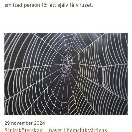
smittad person för att själv få viruset.
29 november 2024
Sjuksköterskan – navet i hemsjukvårdens