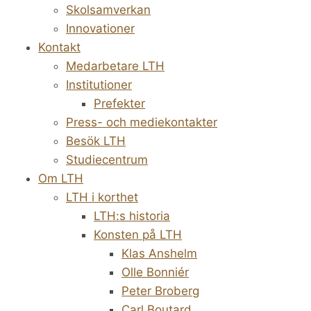
Skolsamverkan
Innovationer
Kontakt
Medarbetare LTH
Institutioner
Prefekter
Press- och mediekontakter
Besök LTH
Studiecentrum
Om LTH
LTH i korthet
LTH:s historia
Konsten på LTH
Klas Anshelm
Olle Bonniér
Peter Broberg
Carl Boutard