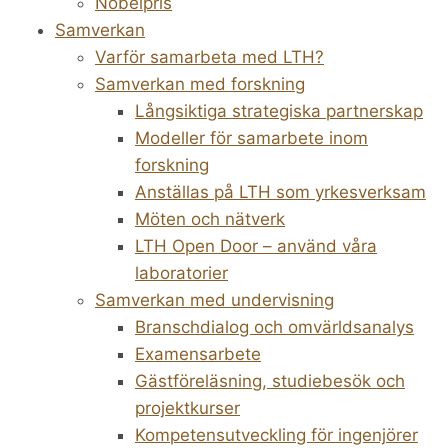
Nobelpris
Samverkan
Varför samarbeta med LTH?
Samverkan med forskning
Långsiktiga strategiska partnerskap
Modeller för samarbete inom
forskning
Anställas på LTH som yrkesverksam
Möten och nätverk
LTH Open Door – använd våra
laboratorier
Samverkan med undervisning
Branschdialog och omvärldsanalys
Examensarbete
Gästföreläsning, studiebesök och
projektkurser
Kompetensutveckling för ingenjörer