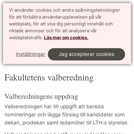
Vi använder cookies och andra spårningsteknologier
Sök
English
för att förbättra användarupplevelsen på vår
webbplats, för att visa dig personligt innehåll och
riktade annonser och för att analysera vår
Meny
webbplatstrafik.
Läs mer om cookies.
Start
Om LTH
Ledning och organisation
Inställningar
Jag accepterar cookies
Fakultetens valberedning
Fakultetens valberedning
Valberedningens uppdrag
Valberedningen har till uppgift att bereda
nomineringar och lägga förslag till kandidater som
dekan, prodekan samt ledamöter till LTH:s styrelse.