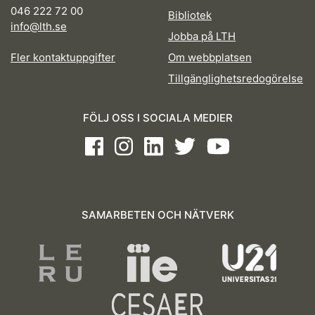
046 222 72 00
Bibliotek
info@lth.se
Jobba på LTH
Fler kontaktuppgifter
Om webbplatsen
Tillgänglighetsredogörelse
FÖLJ OSS I SOCIALA MEDIER
Facebook
Instagram
LinkedIn
Twitter
Youtube
SAMARBETEN OCH NÄTVERK