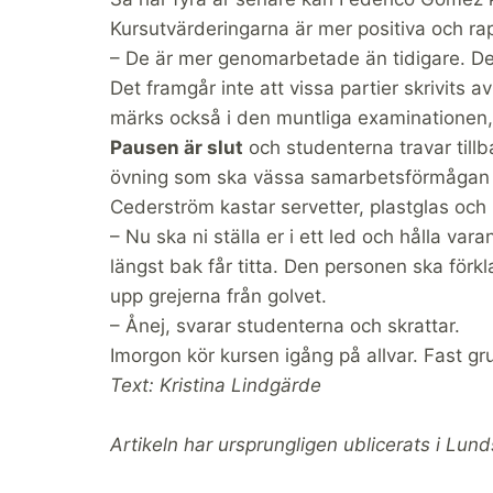
Kursutvärderingarna är mer positiva och ra
– De är mer genomarbetade än tidigare. Det
Det framgår inte att vissa partier skrivits av
märks också i den muntliga examinationen
Pausen är slut
och studenterna travar tillb
övning som ska vässa samarbetsförmågan och
Cederström kastar servetter, plastglas och 
– Nu ska ni ställa er i ett led och hålla va
längst bak får titta. Den personen ska förkl
upp grejerna från golvet.
– Ånej, svarar studenterna och skrattar.
Imorgon kör kursen igång på allvar. Fast g
Text: Kristina Lindgärde
Artikeln har ursprungligen ublicerats i Lun