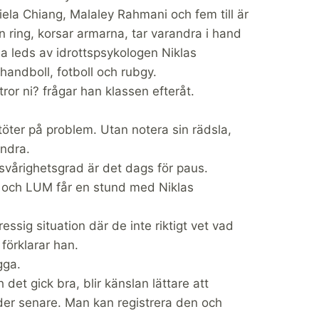
ela Chiang, Malaley Rahmani och fem till är
en ring, korsar armarna, tar varandra i hand
na leds av idrottspsykologen Niklas
andboll, fotboll och rubgy.
or ni? frågar han klassen efteråt.
töter på problem. Utan notera sin rädsla,
andra.
 svårighetsgrad är det dags för paus.
 och LUM får en stund med Niklas
essig situation där de inte riktigt vet vad
förklarar han.
gga.
det gick bra, blir känslan lättare att
er senare. Man kan registrera den och