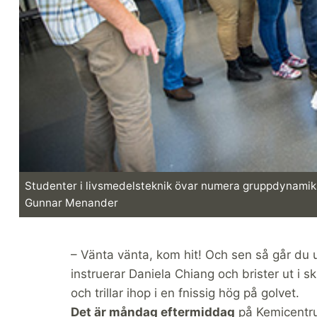
Studenter i livsmedelsteknik övar numera gruppdynamik,
Gunnar Menander
– Vänta vänta, kom hit! Och sen så går du
instruerar Daniela Chiang och brister ut i 
och trillar ihop i en fnissig hög på golvet.
Det är måndag eftermiddag
på Kemicentrum