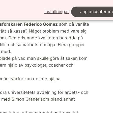
rsen tar hjälp av idrottspsykologin för att få
as deltagande är obligatoriskt och ger 1 av
Inställningar
Jag accepterar 
elsforskaren Federico Gomez
som då var lite
”rätt så kassa”. Något problem med vare sig
rtom. Den bristande kvaliteten berodde på
tillit och samarbetsförmåga. Flera grupper
h med.
bblade på vad man skulle göra åt saken kom
tern hjälp av psykologer, coacher och
smän, varför kan de inte hjälpa
ra universitetets avdelning för arbets- och
akt med Simon Granér som bland annat
onstatera att samarbetet gett resultat.