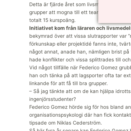
Detta är fjärde året som livsmedelsteknik-ku
grupper att mogna till ett team. Studentern
totalt 15 kurspoäng.
Initiativet kom från läraren och livsmed
bekymrad över att vissa slutrapporter var 
förkunskap eller projektidé fanns inte, tvä
något annat, anade han, nämligen brist på 
hade konflikter och vissa splittrades till oc
Vid något tillfälle när Federico Gomez gru
han och tänka på att lagsporter ofta tar ex
linkande för att få till bra grupper.
– Så jag tänkte att om de kan hjälpa idrott
ingenjörsstudenter?
Federico Gomez hörde sig för hos bland and
organisationspsykologi där han fick kont
tipsade om Niklas Cederström.
Så här fyra år senare kan Federico Gomez k