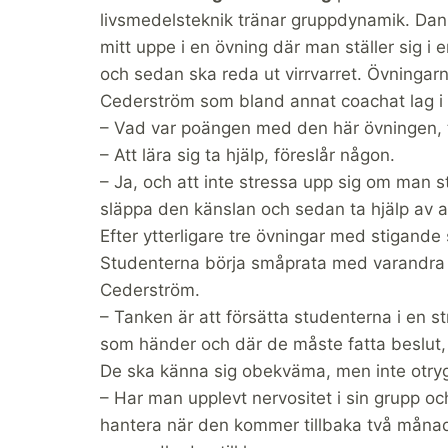
livsmedelsteknik tränar gruppdynamik. Dani
mitt uppe i en övning där man ställer sig i 
och sedan ska reda ut virrvarret. Övningar
Cederström som bland annat coachat lag i h
– Vad var poängen med den här övningen, tr
– Att lära sig ta hjälp, föreslår någon.
– Ja, och att inte stressa upp sig om man s
släppa den känslan och sedan ta hjälp av 
Efter ytterligare tre övningar med stigande
Studenterna börja småprata med varandra
Cederström.
– Tanken är att försätta studenterna i en str
som händer och där de måste fatta beslut, 
De ska känna sig obekväma, men inte otry
– Har man upplevt nervositet i sin grupp och 
hantera när den kommer tillbaka två månad