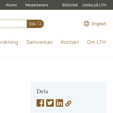
Alumn
Medarbetare
Bibliotek
Jobba på LTH
English
Sök
orskning
Samverkan
Kontakt
Om LTH
Dela