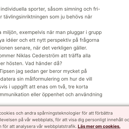
individuella sporter, såsom simning och fri-
ar tävlingsinriktningen som ju behövs när
miljön, exempelvis när man pluggar i grupp
ya idéer och ett nytt perspektiv på frågorna
ationen senare, när det verkligen gäller.
ommer Niklas Cederström att träffa alla
nder hösten. Vad händer då?
 Tipsen jag sedan ger beror mycket på
ppdatera sin målformulering om hur de vill
is i uppgift att enas om två, tre korta
kommunikation eller öppenhet och användning
untliga kommunikationen eftersom en
cookies och andra spårningsteknologier för att förbättra
ingen blev att skapa en Facebook-grupp
velsen på vår webbplats, för att visa dig personligt innehåll oc
slådan är stor, säger Niklas Cederström.
 för att analysera vår webbplatstrafik.
Läs mer om cookies.