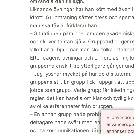
omvandla den till lugn.
Liknande övningar har han kört med även i 
idrott. Gruppträning sätter press och sporr
man ska tävla, förklarar han.
– Situationen påminner om den akademiska 
och skriver tentan själv. Gruppstudier ger n
vilket är till hjälp när man ska tolka inform
Efter dagens övningar och en föreläsning k
grupperna enskilt tre ytterligare gånger u
– Jag lyssnar mycket på hur de diskuterar.
gruppens stil. En grupp fick i uppgift att u
jobba som grupp. Varje grupp får inledningsv
regler, det kan handla om klar och tydlig 
av olika erfarenheter från gruppen.
– En annan grupp hade problem med den m
Vi använder 
deltagare hade svårt med engelskan. Lösn
användarupple
och ta kommunikationen där också. Verktyg
annonser och