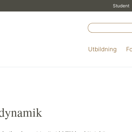
Student
Utbildning
F
ppdynamik