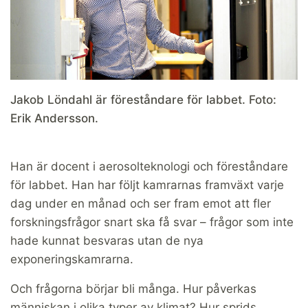
Jakob Löndahl är föreståndare för labbet. Foto:
Erik Andersson.
Han är docent i aerosolteknologi och före­ståndare
för labbet. Han har följt kamrarnas framväxt varje
dag under en månad och ser fram emot att fler
forskningsfrågor snart ska få svar – frågor som inte
hade kunnat besvaras utan de nya
exponeringskamrarna.
Och frågorna börjar bli många. Hur påverkas
människan i olika typer av klimat? Hur sprids