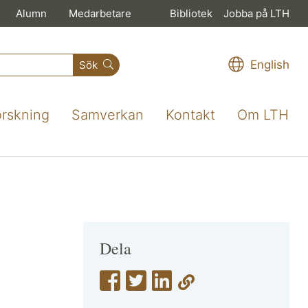
Alumn
Medarbetare
Bibliotek
Jobba på LTH
English
Sök
orskning
Samverkan
Kontakt
Om LTH
Dela