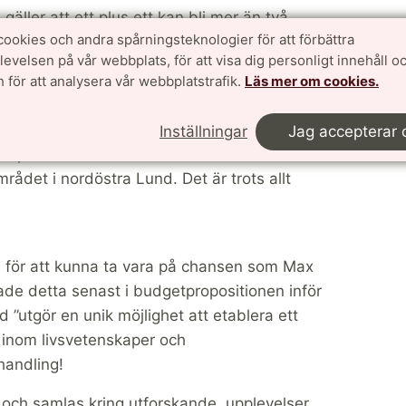
äller att ett plus ett kan bli mer än två.
cookies och andra spårningsteknologier för att förbättra
t fantastiskt, och det är inte bara är
velsen på vår webbplats, för att visa dig personligt innehåll oc
har anledning att drömma. Som jag skrivit
 för att analysera vår webbplatstrafik.
Läs mer om cookies.
n gökunge som stjäl resurser inte få oss att
nix stiga ur Brunnshögs mylla.
Inställningar
Jag accepterar 
nner praktiska hinder och får med oss
rådet i nordöstra Lund. Det är trots allt
 för att kunna ta vara på chansen som Max
ade detta senast i budgetpropositionen inför
 ”utgör en unik möjlighet att etablera ett
inom livsvetenskaper och
 handling!
ra och samlas kring utforskande, upplevelser