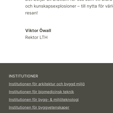
och kunskapsexplosioner – till nytta för vär
resan!
Viktor Öwall
Rektor LTH
INSTITUTIONER
Institutionen för arkitektur och byggd miljö
Institutionen för biomedicinsk teknik
Institutionen för bygg- & miljöteknologi
Institutionen för byggvetenskaper