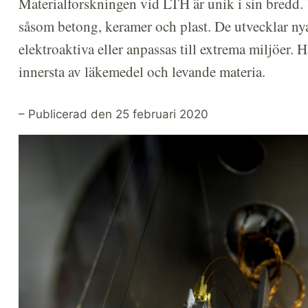
Materialforskningen vid LTH är unik i sin bredd. V
såsom betong, keramer och plast. De utvecklar ny
elektroaktiva eller anpassas till extrema miljöer. 
innersta av läkemedel och levande materia.
– Publicerad den 25 februari 2020