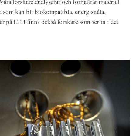
åra forskare analyserar och förbättrar material
a som kan bli biokompatibla, energisnåla,
Här på LTH finns också forskare som ser in i det