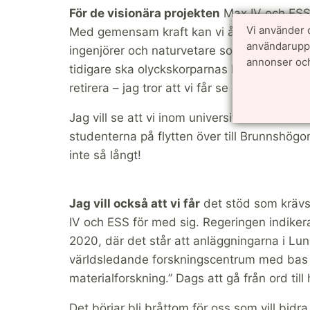
För de visionära projekten
Max IV och ESS g
Vi använder 
Med gemensam kraft kan vi åstadkomma någo
användarupple
ingenjörer och naturvetare som berörs och 
annonser och
tidigare ska olyckskorparnas kraxande om e
retirera – jag tror att vi får se en fågel Fe
Jag vill se att vi inom universitetet övervi
studenterna på flytten över till Brunnshögom
inte så långt!
Jag vill också att vi får
det stöd som krävs
IV och ESS för med sig. Regeringen indiker
2020, där det står att anläggningarna i Lund
världsledande forskningscentrum med bas 
materialforskning.” Dags att gå från ord till
Det börjar bli bråttom för oss som vill bid