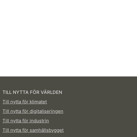
TILL NYTTA FÖR VÄRLDEN
Till nytta för klimatet
Till nytta för digitaliseringen
Till nytta för industrin
Till nytta för samhällsbygget