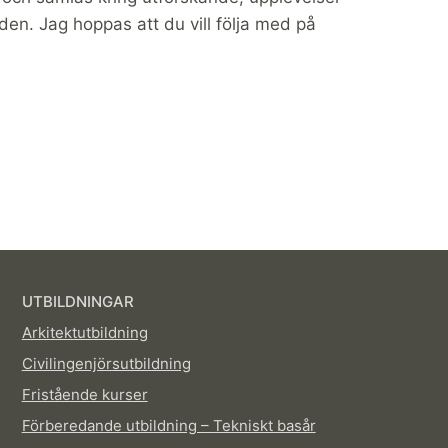
lden. Jag hoppas att du vill följa med på
UTBILDNINGAR
Arkitektutbildning
Civilingenjörsutbildning
Fristående kurser
Förberedande utbildning – Tekniskt basår