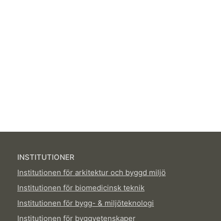
INSTITUTIONER
Institutionen för arkitektur och byggd miljö
Institutionen för biomedicinsk teknik
Institutionen för bygg- & miljöteknologi
Institutionen för byggvetenskaper