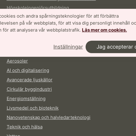
Högskoleingenjörsutbildning
cookies och andra spårningsteknologier för att förbättra
Kandidatutbildning – industridesign, livsmedelsteknik
velsen på vår webbplats, för att visa dig personligt innehåll oc
Kandidatutbildning – trafikflyg
 för att analysera vår webbplatstrafik.
Läs mer om cookies.
Masterutbildning
Inställningar
Jag accepterar 
PROFILOMRÅDEN
Aerosoler
AI och digitalisering
Avancerade ljuskällor
Cirkulär byggindustri
Energiomställning
Livsmedel och bioteknik
Nanovetenskap och halvledarteknologi
Teknik och hälsa