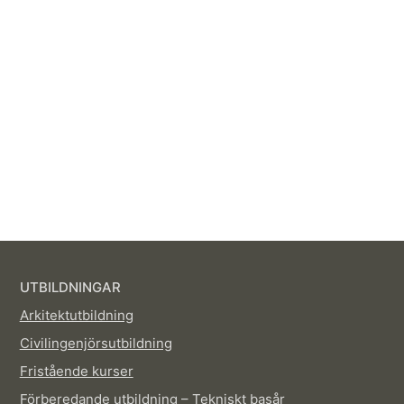
UTBILDNINGAR
Arkitektutbildning
Civilingenjörsutbildning
Fristående kurser
Förberedande utbildning – Tekniskt basår