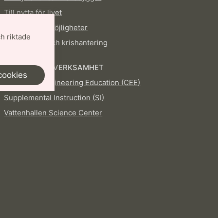
Till nytta för livet
Material och möjligheter
h riktade
Totalförsvar och krishantering
PEDAGOGISK VERKSAMHET
cookies
Centre for Engineering Education (CEE)
Supplemental Instruction (SI)
Vattenhallen Science Center