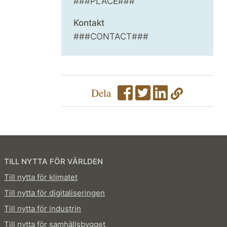
###PLACE###
Kontakt
###CONTACT###
Dela
TILL NYTTA FÖR VÄRLDEN
Till nytta för klimatet
Till nytta för digitaliseringen
Till nytta för industrin
Till nytta för samhällsbygget