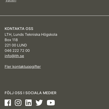
Vatten
KONTAKTA OSS
LTH, Lunds Tekniska Högskola
Box 118
221 00 LUND
046 222 72 00
info@lth.se
Fler kontaktuppgifter
FÖLJ OSS I SOCIALA MEDIER
Facebook
Instagram
LinkedIn
Twitter
Youtube