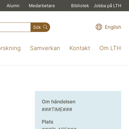
Alumn
Medarbetare
Bibliotek
Jobba på LTH
English
Sök
orskning
Samverkan
Kontakt
Om LTH
Om händelsen
###TIME###
Plats