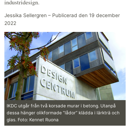
industridesign.
Jessika Sellergren – Publicerad den 19 december
2022
IKDC utgår från två kors­ade ­murar i betong. Utan­på
dessa hänger olik­formade ­”lådor” ­klädda i lärkträ och
glas. Foto: Kennet Ruona