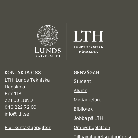
KONTAKTA OSS
GENVÄGAR
LTH, Lunds Tekniska
Student
Högskola
Alumn
Box 118
Medarbetare
221 00 LUND
046 222 72 00
Bibliotek
info@lth.se
Jobba på LTH
Fler kontaktuppgifter
Om webbplatsen
Tillgänglighetsredogörelse