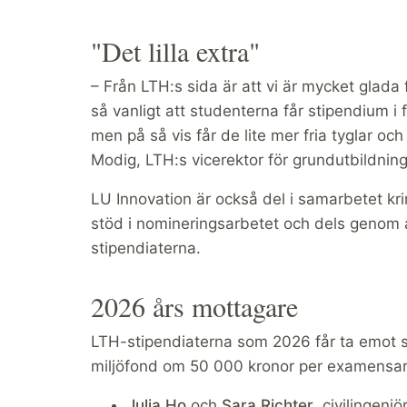
"Det lilla extra"
– Från LTH:s sida är att vi är mycket glada
så vanligt att studenterna får stipendium i
men på så vis får de lite mer fria tyglar och
Modig, LTH:s vicerektor för grundutbildning
LU Innovation är också del i samarbetet kri
stöd i nomineringsarbetet och dels genom a
stipendiaterna.
2026 års mottagare
LTH-stipendiaterna som 2026 får ta emot st
miljöfond om 50 000 kronor per examensar
Julia Ho
och
Sara Richter
, civilingenj