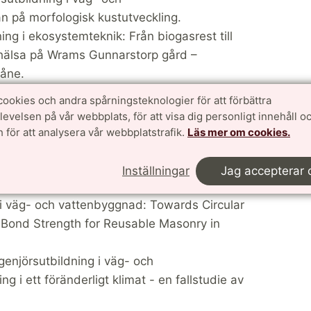
n på morfologisk kustutveckling.
dning i ekosystemteknik: Från biogasrest till
dhälsa på Wrams Gunnarstorp gård –
Skåne.
 ekosystemteknik: Klimatsmart byggmaterial
cookies och andra spårningsteknologier för att förbättra
d teknik med flera klimatlösningar i en.
velsen på vår webbplats, för att visa dig personligt innehåll oc
lingenjörsutbildning i väg- och
 för att analysera vår webbplatstrafik.
Läs mer om cookies.
blågröna dagvattenlösningar: En analys av
ågröna lösningar i Tyskland, Nederländerna
Inställningar
Jag accepterar 
ng i väg- och vattenbyggnad: Towards Circular
r Bond Strength for Reusable Masonry in
ingenjörsutbildning i väg- och
g i ett föränderligt klimat - en fallstudie av