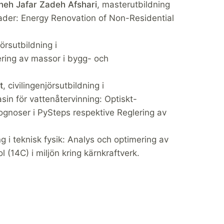
neh Jafar Zadeh Afshari
, masterutbildning
ader: Energy Renovation of Non-Residential
jörsutbildning i
ering av massor i bygg- och
t
, civilingenjörsutbildning i
n för vattenåtervinning: Optiskt-
gnoser i PySteps respektive Reglering av
ing i teknisk fysik: Analys och optimering av
l (14C) i miljön kring kärnkraftverk.