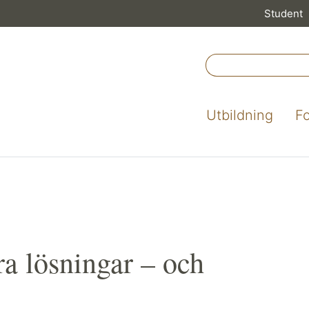
Student
Utbildning
F
ara lösningar – och