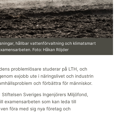
ösningar, hållbar vattenförvaltning och klimatsmart
examensarbeten. Foto: Håkan Röjder
idens problemlösare studerar på LTH, och
enom exjobb ute i näringslivet och industrin
a samhällsproblem och förbättra för människor.
tiftelsen Sveriges Ingenjörers Miljöfond,
till examensarbeten som kan leda till
 även föra med sig nya företag och