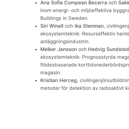
Ana Sofia Compean Becerra
och
Saki
inom energi- och miljöeffektiva byggn
Buildings in Sweden.
Siri Winell
och
Ika Stenman
, civilingen
ekosystemteknik: Resurseffektiv hant
anläggningsindustrin.
Melker Jansson
och
Hedvig Sundsted
ekosystemteknik: Prognosstyrda magasi
flödesbaserade korttidsnederbördspro
magasin.
Kristian Herceg
, civilingenjörsutbildn
metoder för detektion av radioaktivt ko