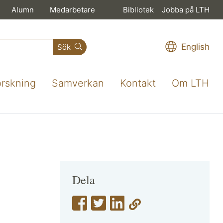
Alumn
Medarbetare
Bibliotek
Jobba på LTH
English
Sök
orskning
Samverkan
Kontakt
Om LTH
Dela