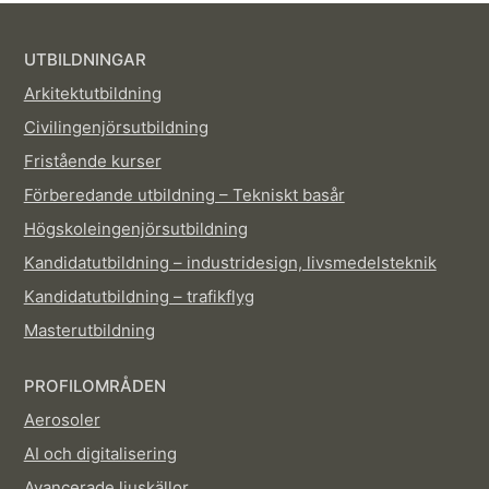
UTBILDNINGAR
Arkitektutbildning
Civilingenjörsutbildning
Fristående kurser
Förberedande utbildning – Tekniskt basår
Högskoleingenjörsutbildning
Kandidatutbildning – industridesign, livsmedelsteknik
Kandidatutbildning – trafikflyg
Masterutbildning
PROFILOMRÅDEN
Aerosoler
AI och digitalisering
Avancerade ljuskällor