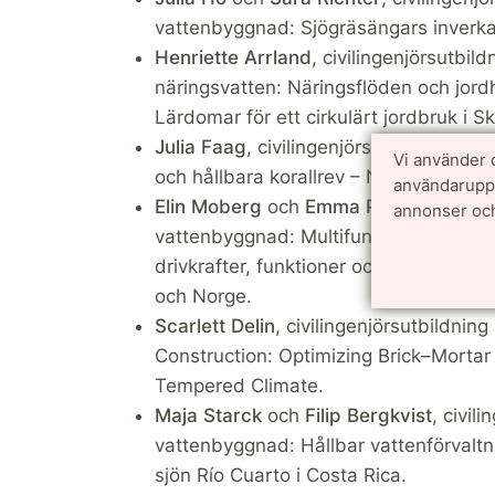
vattenbyggnad: Sjögräsängars inverka
Henriette Arrland
, civilingenjörsutbil
näringsvatten: Näringsflöden och jor
Lärdomar för ett cirkulärt jordbruk i 
Julia Faag
, civilingenjörsutbildning i
Vi använder 
och hållbara korallrev – Naturinspirera
användarupple
Elin Moberg
och
Emma Persson
, civi
annonser och
vattenbyggnad: Multifunktionalitet i 
drivkrafter, funktioner och utfall i bl
och Norge.
Scarlett Delin
, civilingenjörsutbildni
Construction: Optimizing Brick–Morta
Tempered Climate.
Maja Starck
och
Filip Bergkvist
, civil
vattenbyggnad: Hållbar vattenförvaltnin
sjön Río Cuarto i Costa Rica.