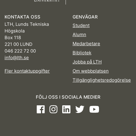
KONTAKTA OSS
GENVÄGAR
LTH, Lunds Tekniska
Student
Högskola
Alumn
Box 118
Medarbetare
221 00 LUND
046 222 72 00
Bibliotek
info@lth.se
Jobba på LTH
Fler kontaktuppgifter
Om webbplatsen
Tillgänglighetsredogörelse
FÖLJ OSS I SOCIALA MEDIER
Facebook
Instagram
LinkedIn
Twitter
Youtube