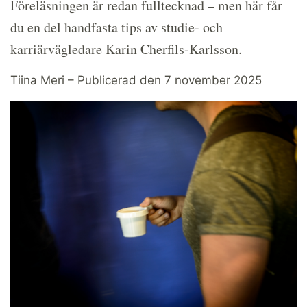
Föreläsningen är redan fulltecknad – men här får
du en del handfasta tips av studie- och
karriärvägledare Karin Cherfils-Karlsson.
Tiina Meri – Publicerad den 7 november 2025