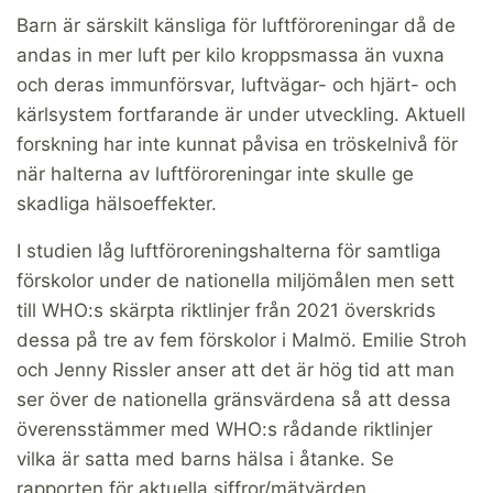
Barn är särskilt känsliga för luftföroreningar då de
andas in mer luft per kilo kroppsmassa än vuxna
och deras immunförsvar, luftvägar- och hjärt- och
kärlsystem fortfarande är under utveckling. Aktuell
forskning har inte kunnat påvisa en tröskelnivå för
när halterna av luftföroreningar inte skulle ge
skadliga hälsoeffekter.
I studien låg luftföroreningshalterna för samtliga
förskolor under de nationella miljömålen men sett
till WHO:s skärpta riktlinjer från 2021 överskrids
dessa på tre av fem förskolor i Malmö. Emilie Stroh
och Jenny Rissler anser att det är hög tid att man
ser över de nationella gränsvärdena så att dessa
överensstämmer med WHO:s rådande riktlinjer
vilka är satta med barns hälsa i åtanke. Se
rapporten för aktuella siffror/mätvärden.