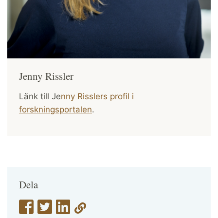
Jenny Rissler
Länk till Je
nny Risslers profil i
forskningsportalen
.
Dela