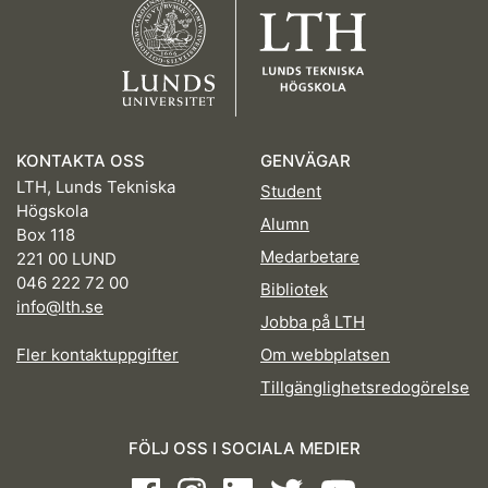
KONTAKTA OSS
GENVÄGAR
LTH, Lunds Tekniska
Student
Högskola
Alumn
Box 118
Medarbetare
221 00 LUND
046 222 72 00
Bibliotek
info@lth.se
Jobba på LTH
Fler kontaktuppgifter
Om webbplatsen
Tillgänglighetsredogörelse
FÖLJ OSS I SOCIALA MEDIER
Facebook
Instagram
LinkedIn
Twitter
Youtube