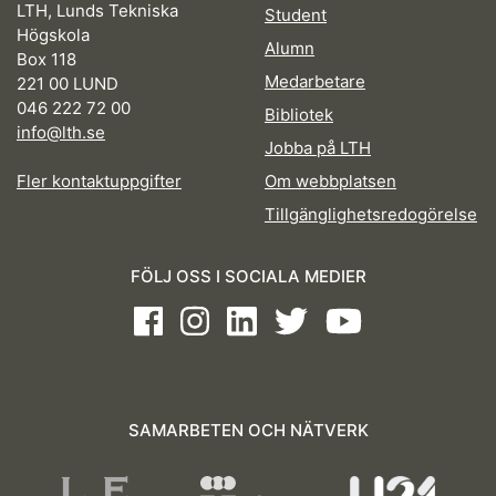
LTH, Lunds Tekniska
Student
Högskola
Alumn
Box 118
Medarbetare
221 00 LUND
046 222 72 00
Bibliotek
info@lth.se
Jobba på LTH
Fler kontaktuppgifter
Om webbplatsen
Tillgänglighetsredogörelse
FÖLJ OSS I SOCIALA MEDIER
Facebook
Instagram
LinkedIn
Twitter
Youtube
SAMARBETEN OCH NÄTVERK