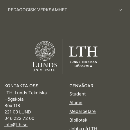
PEDAGOGISK VERKSAMHET
KONTAKTA OSS
GENVÄGAR
LTH, Lunds Tekniska
Student
Högskola
Alumn
Box 118
Medarbetare
221 00 LUND
046 222 72 00
Bibliotek
info@lth.se
Jobba på LTH