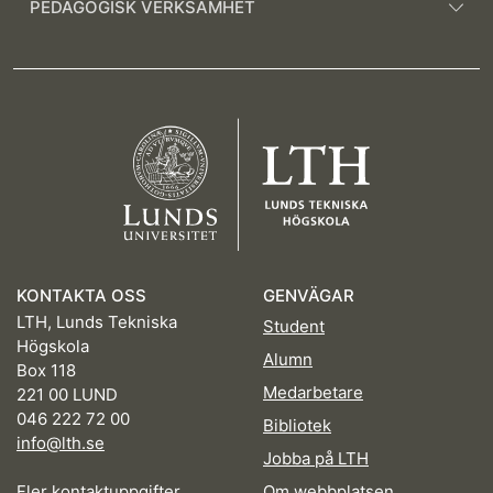
PEDAGOGISK VERKSAMHET
KONTAKTA OSS
GENVÄGAR
LTH, Lunds Tekniska
Student
Högskola
Alumn
Box 118
Medarbetare
221 00 LUND
046 222 72 00
Bibliotek
info@lth.se
Jobba på LTH
Fler kontaktuppgifter
Om webbplatsen