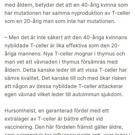
med åldern, betyder det att en 40-årig kvinna som
har mutationen har samma nyproduktion av T-celler
som en 20-årig man som inte har mutationen.
– Men det är inte säkert att den 40-åriga kvinnans
nybildade T-celler är lika effektiva som den 20-
åriga mannens. Nya T-celler mognar i thymus och
man vet att vävnaden i thymus försämras med
åldern. Detta kanske leder till att vissa T-celler har
sämre kvalitet. Det kanske till och med ökar risken
att någon av dessa nybildade T-celler attackerar
egen vävnad vilket leder till autoimmun sjukdom.
Hursomhelst, en garanterad fördel med ett
extralager av T-celler är bättre effekt vid
vaccinering. Den här fördelen främst gäller äldre,
som exempelvis tar influensavaccin och vars lager i