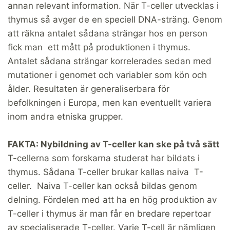
annan relevant information. När T-celler utvecklas i
thymus så avger de en speciell DNA-sträng. Genom
att räkna antalet sådana strängar hos en person
fick man ett mått på produktionen i thymus.
Antalet sådana strängar korrelerades sedan med
mutationer i genomet och variabler som kön och
ålder. Resultaten är generaliserbara för
befolkningen i Europa, men kan eventuellt variera
inom andra etniska grupper.
FAKTA: Nybildning av T-celler kan ske på två sätt
T-cellerna som forskarna studerat har bildats i
thymus. Sådana T-celler brukar kallas naiva T-
celler. Naiva T-celler kan också bildas genom
delning. Fördelen med att ha en hög produktion av
T-celler i thymus är man får en bredare repertoar
av specialiserade T-celler. Varje T-cell är nämligen