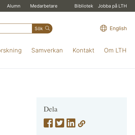
Alumn
Medarbetare
Bibliotek
Jobba på LTH
English
Sök
orskning
Samverkan
Kontakt
Om LTH
Dela