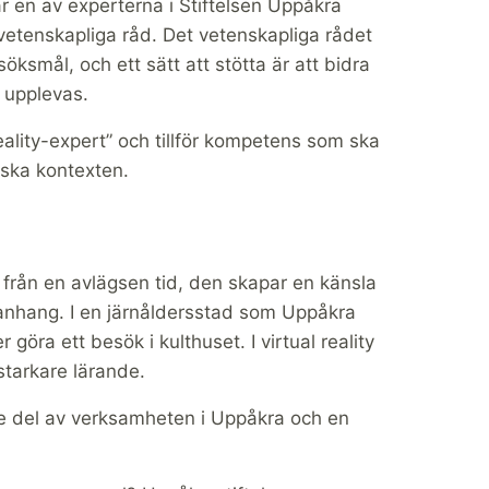
 en av experterna i Stiftelsen Uppåkra
vetenskapliga råd. Det vetenskapliga rådet
söksmål, och ett sätt att stötta är att bidra
 upplevas.
reality-expert” och tillför kompetens som ska
riska kontexten.
r från en avlägsen tid, den skapar en känsla
anhang. I en järnåldersstad som Uppåkra
göra ett besök i kulthuset. I virtual reality
starkare lärande.
e del av verksamheten i Uppåkra och en