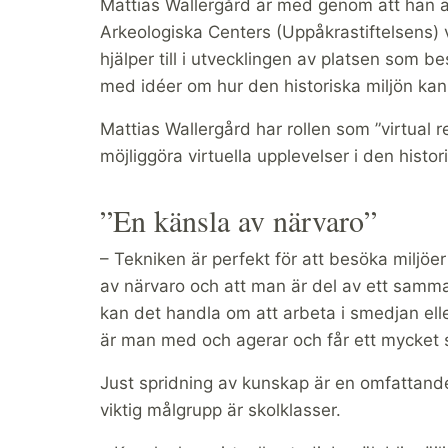
Mattias Wallergård är med genom att han är
Arkeologiska Centers (Uppåkrastiftelsens) 
hjälper till i utvecklingen av platsen som be
med idéer om hur den historiska miljön kan
Mattias Wallergård har rollen som ”virtual 
möjliggöra virtuella upplevelser i den histo
”En känsla av närvaro”
– Tekniken är perfekt för att besöka miljöe
av närvaro och att man är del av ett samm
kan det handla om att arbeta i smedjan eller 
är man med och agerar och får ett mycket 
Just spridning av kunskap är en omfattand
viktig målgrupp är skolklasser.