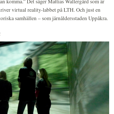
 kan komma.” Det säger Mattias Wallergård som är
iver virtual reality-labbet på LTH. Och just en
storiska samhällen – som järnåldersstaden Uppåkra.
2