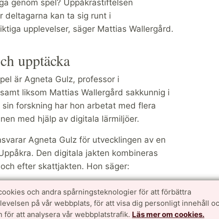
liga genom spel? Uppåkrastiftelsen
 deltagarna kan ta sig runt i
iktiga upplevelser, säger Mattias Wallergård.
 och upptäcka
pel är Agneta Gulz, professor i
 samt liksom Mattias Wallergård sakkunnig i
 sin forskning har hon arbetat med flera
nen med hjälp av digitala lärmiljöer.
svarar Agneta Gulz för utvecklingen av en
 i Uppåkra. Den digitala jakten kombineras
h efter skattjakten. Hon säger:
sning och möten ansikte-mot-ansikte i en
cookies och andra spårningsteknologier för att förbättra
ildningssammanhang. Detta tar
velsen på vår webbplats, för att visa dig personligt innehåll oc
ar gentemot både yngre och äldre besökare.
 för att analysera vår webbplatstrafik.
Läs mer om cookies.