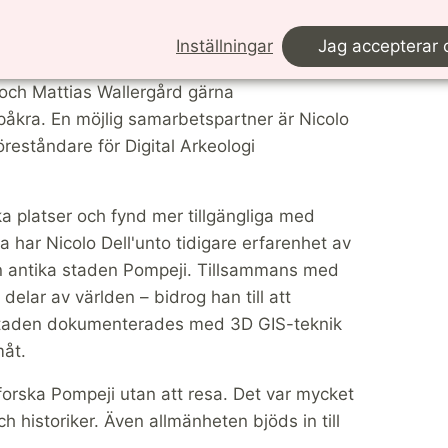
källa
Inställningar
Jag accepterar 
 och Mattias Wallergård gärna
ppåkra. En möjlig samarbetspartner är Nicolo
öreståndare för Digital Arkeologi
ka platser och fynd mer tillgängliga med
ta har Nicolo Dell'unto tidigare erfarenhet av
n antika staden Pompeji. Tillsammans med
elar av världen – bidrog han till att
tt staden dokumenterades med 3D GIS-teknik
måt.
tforska Pompeji utan att resa. Det var mycket
h historiker. Även allmänheten bjöds in till