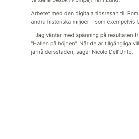
virtuella besök i Pompeji här i Lund.
Arbetet med den digitala tidsresan till Pompe
andra historiska miljöer – som exempelvis 
– Jag väntar med spänning på resultaten f
”Hallen på höjden”. När de är tillgängliga v
järnåldersstaden, säger Nicolo Dell'Unto.