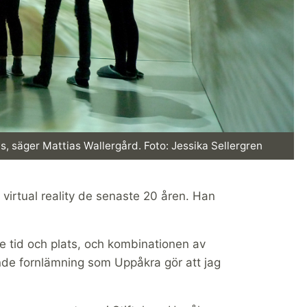
ats, säger Mattias Wallergård. Foto: Jessika Sellergren
virtual reality de senaste 20 åren. Han
åde tid och plats, och kombinationen av
nde fornlämning som Uppåkra gör att jag