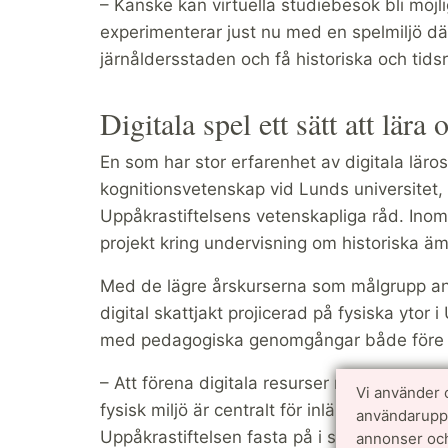
– Kanske kan virtuella studiebesök bli möj
experimenterar just nu med en spelmiljö där
järnåldersstaden och få historiska och tidsr
Digitala spel ett sätt att lära
En som har stor erfarenhet av digitala läros
kognitionsvetenskap vid Lunds universitet,
Uppåkrastiftelsens vetenskapliga råd. Inom
projekt kring undervisning om historiska äm
Med de lägre årskurserna som målgrupp an
digital skattjakt projicerad på fysiska ytor
med pedagogiska genomgångar både före oc
– Att förena digitala resurser med undervi
Vi använder 
fysisk miljö är centralt för inlärning i utb
användarupple
Uppåkrastiftelsen fasta på i sina satsning
annonser och