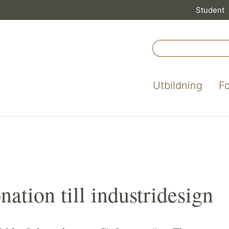
Student
Utbildning
F
ation till industridesign