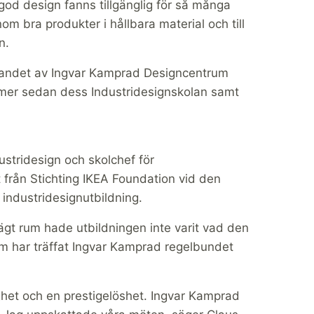
 god design fanns tillgänglig för så många
om bra produkter i hållbara material och till
n.
ggandet av Ingvar Kamprad Designcentrum
mer sedan dess Industridesignskolan samt
ustridesign och skolchef för
 från Stichting IKEA Foundation vid den
n industridesignutbildning.
gt rum hade utbildningen inte varit vad den
om har träffat Ingvar Kamprad regelbundet
.
ighet och en prestigelöshet. Ingvar Kamprad