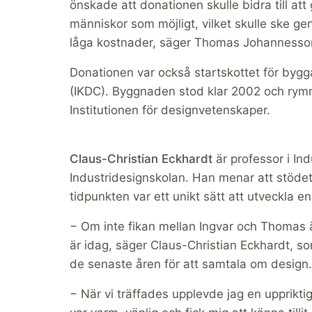
önskade att donationen skulle bidra till att
människor som möjligt, vilket skulle ske gen
låga kostnader, säger Thomas Johannesso
Donationen var också startskottet för by
(IKDC). Byggnaden stod klar 2002 och rym
Institutionen för designvetenskaper.
Claus-Christian Eckhardt
är professor i Ind
Industridesignskolan. Han menar att stödet
tidpunkten var ett unikt sätt att utveckla e
− Om inte fikan mellan Ingvar och Thomas ä
är idag, säger Claus-Christian Eckhardt, s
de senaste åren för att samtala om design
− När vi träffades upplevde jag en upprikt