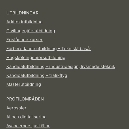
UTBILDNINGAR
Arkitektutbildning
Civilingenjörsutbildning
Fristående kurser
Förberedande utbildning – Tekniskt basår
Högskoleingenjörsutbildning
Kandidatutbildning – industridesign, livsmedelsteknik
Kandidatutbildning – trafikflyg
Masterutbildning
PROFILOMRÅDEN
Aerosoler
AI och digitalisering
Avancerade ljuskällor