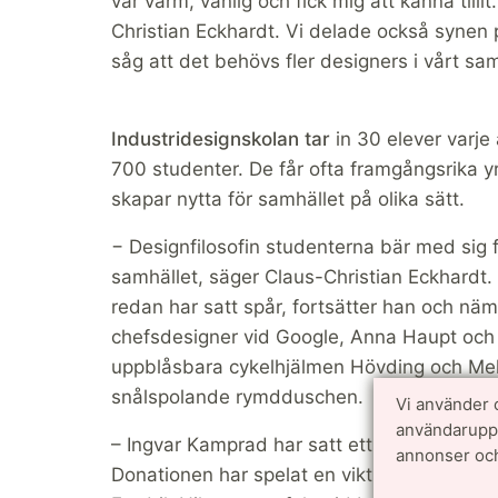
var varm, vänlig och fick mig att känna til
Christian Eckhardt. Vi delade också synen
såg att det behövs fler designers i vårt sam
Industridesignskolan tar
in 30 elever varje
700 studenter. De får ofta framgångsrika 
skapar nytta för samhället på olika sätt.
− Designfilosofin studenterna bär med sig fr
samhället, säger Claus-Christian Eckhardt.
redan har satt spår, fortsätter han och n
chefsdesigner vid Google, Anna Haupt och
uppblåsbara cykelhjälmen Hövding och Me
snålspolande rymdduschen.
Vi använder 
användarupple
– Ingvar Kamprad har satt ett stort avtryck
annonser och
Donationen har spelat en viktig roll och ef