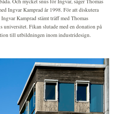
s båda. Och mycket snus för Ingvar, säger Thomas
 med Ingvar Kamprad år 1998. För att diskutera
e Ingvar Kamprad stämt träff med Thomas
 universitet. Fikan slutade med en donation på
on till utbildningen inom industridesign.