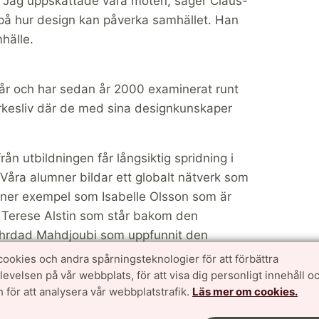
lit. Jag uppskattade våra möten, säger Claus-
 på hur design kan påverka samhället. Han
hälle.
 år och har sedan år 2000 examinerat runt
yrkesliv där de med sina designkunskaper
ån utbildningen får långsiktig spridning i
 Våra alumner bildar ett globalt nätverk som
ämner exempel som Isabelle Olsson som är
 Terese Alstin som står bakom den
hrdad Mahdjoubi som uppfunnit den
cookies och andra spårningsteknologier för att förbättra
velsen på vår webbplats, för att visa dig personligt innehåll oc
 i svensk industridesign och hos oss.
 för att analysera vår webbplatstrafik.
Läs mer om cookies.
fekten av den kommer leva kvar länge, säger