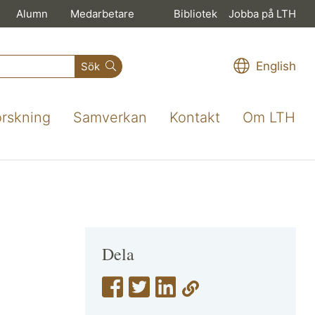
Alumn
Medarbetare
Bibliotek
Jobba på LTH
English
Sök
orskning
Samverkan
Kontakt
Om LTH
Dela