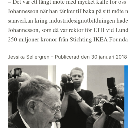
− Det var ett långt möte med mycket kaffe för os
Johannesson när han tänker tillbaka på sitt möte
samverkan kring industridesignutbildningen had
Johannesson, som då var rektor för LTH vid Lunds
250 miljoner kronor från Stichting IKEA Foundati
Jessika Sellergren – Publicerad den 30 januari 2018