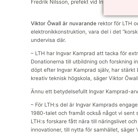
Fredrik Nilsson, prefekt vid Institutionen f
Viktor Öwall är nuvarande
rektor för LTH o
elektronikkonstruktion, vara del i det ”ko
undervisa där.
– LTH har Ingvar Kamprad att tacka för extr
Donationerna till utbildning och forskning i
döpt efter Ingvar Kamprad själv, har stärkt 
kreativ teknisk högskola, säger Viktor Öwall
Ännu ett betydelsefullt Ingvar Kamprad-arv
– För LTH:s del är Ingvar Kamprads engag
1980-talet och framåt också något vi sen
LTH:s forskare fått nära till näringslivet oc
innovationer, till nytta för samhället, säger 