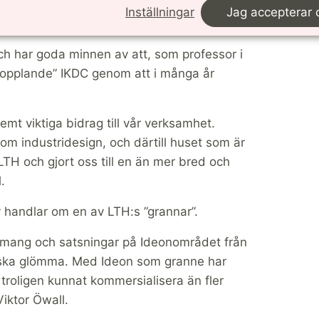
ör designvetenskaper, LTH.
Inställningar
Jag accepterar 
ch har goda minnen av att, som professor i
rskopplande” IKDC genom att i många år
emt viktiga bidrag till vår verksamhet.
nom industridesign, och därtill huset som är
LTH och gjort oss till en än mer bred och
.
 handlar om en av LTH:s ”grannar”.
emang och satsningar på Ideonområdet från
t ska glömma. Med Ideon som granne har
h troligen kunnat kommersialisera än fler
Viktor Öwall.