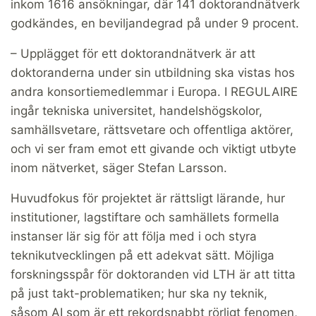
inkom 1616 ansökningar, där 141 doktorandnätverk
godkändes, en beviljandegrad på under 9 procent.
– Upplägget för ett doktorandnätverk är att
doktoranderna under sin utbildning ska vistas hos
andra konsortiemedlemmar i Europa. I REGULAIRE
ingår tekniska universitet, handelshögskolor,
samhällsvetare, rättsvetare och offentliga aktörer,
och vi ser fram emot ett givande och viktigt utbyte
inom nätverket, säger Stefan Larsson.
Huvudfokus för projektet är rättsligt lärande, hur
institutioner, lagstiftare och samhällets formella
instanser lär sig för att följa med i och styra
teknikutvecklingen på ett adekvat sätt. Möjliga
forskningsspår för doktoranden vid LTH är att titta
på just takt-problematiken; hur ska ny teknik,
såsom AI som är ett rekordsnabbt rörligt fenomen,