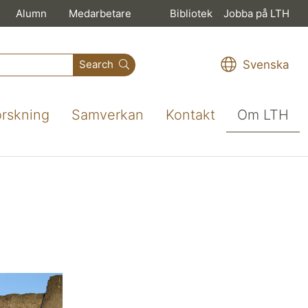
Alumn
Medarbetare
Bibliotek
Jobba på LTH
Svenska
Search
orskning
Samverkan
Kontakt
Om LTH