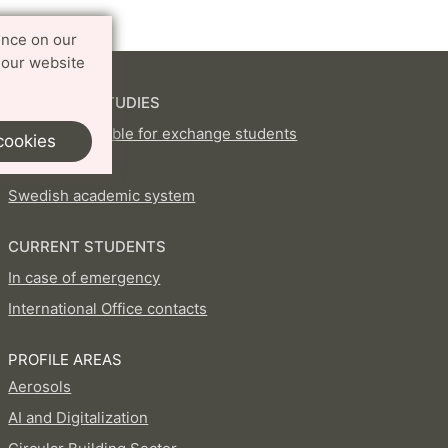
ence on our
 our website
EXCHANGE STUDIES
Courses available for exchange students
cookies
How to apply
Swedish academic system
CURRENT STUDENTS
In case of emergency
International Office contacts
PROFILE AREAS
Aerosols
AI and Digitalization