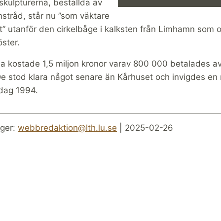
skulpturerna, beställda av
stråd, står nu ”som väktare
t” utanför den cirkelbåge i kalksten från Limhamn som
öster.
na kostade 1,5 miljon kronor varav 800 000 betalades a
e stod klara något senare än Kårhuset och invigdes en 
dag 1994.
ger:
webbredaktion@lth.lu.se
| 2025-02-26