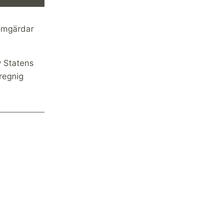
 omgärdar
v Statens
regnig