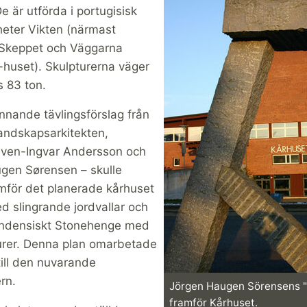
e är utförda i portugisisk
heter Vikten (närmast
 Skeppet och Väggarna
-huset). Skulpturerna väger
s 83 ton.
vinnande tävlingsförslag från
landskapsarkitekten,
Sven-Ingvar Andersson och
gen Sørensen – skulle
amför det planerade kårhuset
d slingrande jordvallar och
lundensiskt Stonehenge med
urer. Denna plan omarbetade
ill den nuvarande
ern.
Jörgen Haugen Sörensens 
framför Kårhuset.