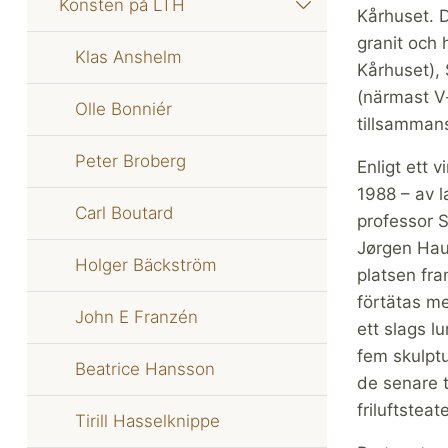
Konsten på LTH
Kårhuset. D
granit och 
Klas Anshelm
Kårhuset),
(närmast V
Olle Bonniér
tillsamman
Peter Broberg
Enligt ett 
1988 – av 
Carl Boutard
professor 
Jørgen Hau
Holger Bäckström
platsen fr
förtätas me
John E Franzén
ett slags 
fem skulpt
Beatrice Hansson
de senare t
friluftsteat
Tirill Hasselknippe