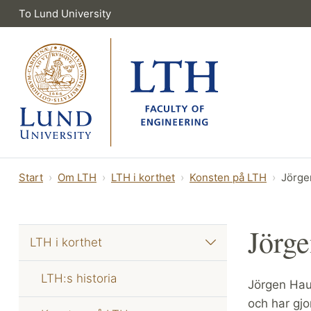
To Lund University
Start
Om LTH
LTH i korthet
Konsten på LTH
Jörge
Jörg
LTH i korthet
LTH:s historia
Jörgen Hau
och har gjo