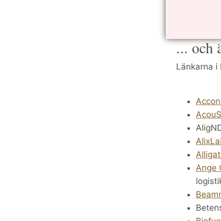
Ximantis
... och 
Länkarna i 
Accon
AcouS
AligN
AlixL
Alliga
Ange 
logisti
Beam
Betens
Biofue