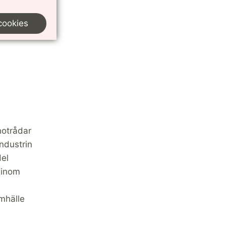
cookies
notrådar
industrin
del
 inom
amhälle