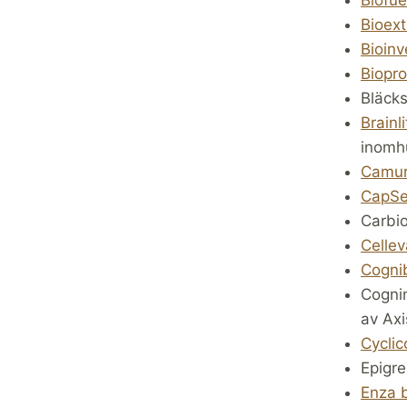
Bioext
Bioinv
Biopro
Bläcks
Brainl
inomh
Camu
CapS
Carbio
Cellev
Cogni
Cognim
av Axi
Cyclic
Epigre
Enza 