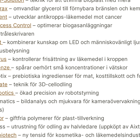
rax
– omvandlar glycerol till förnybara bränslen och kemi
ent
– utvecklar antikropps-läkemedel mot cancer
cess Control
– optimerar biogasanläggningar
tråleskrivaren
it
– kombinerar kunskap om LED och människovänligt ljus
usbelysning
rus
– kontrollerar frisättning av läkemedel i kroppen
enze
– spårar oerhört små koncentrationer i vätskor
tix – prebiotiska ingredienser för mat, kosttillskott och 
ate
– teknik för 3D-cellodling
botics
– ökad precision av robotstyrning
atics – bildanalys och mjukvara för kameraövervaknin
s)
or
– giftfria polymerer för plast-tillverkning
ss – utrustning för odling av halvledare (uppköpt av Aixt
biotech
– ny tensid för kosmetika- och läkemedelsindust