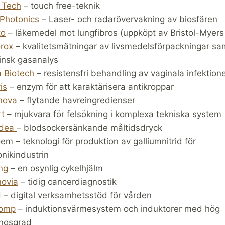
 Tech
– touch free-teknik
Photonics
– Laser- och radarövervakning av biosfären
to
– läkemedel mot lungfibros (uppköpt av Bristol-Myers
rox
– kvalitetsmätningar av livsmedelsförpackningar sa
insk gasanalys
 Biotech
– resistensfri behandling av vaginala infektion
is
– enzym för att karaktärisera antikroppar
nova
– flytande havreingredienser
rt
– mjukvara för felsökning i komplexa tekniska system
Idea
– blodsockersänkande måltidsdryck
m – teknologi för produktion av galliumnitrid för
onikindustrin
ing
– en osynlig cykelhjälm
ovia
– tidig cancerdiagnostik
H
– digital verksamhetsstöd för vården
omp
– induktionsvärmesystem och induktorer med hög
ingsgrad