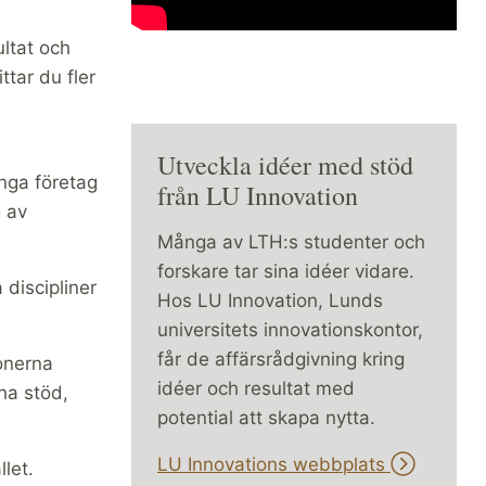
ultat och
ttar du fler
Utveckla idéer med stöd
nga företag
från LU Innovation
g av
Många av LTH:s studenter och
forskare tar sina idéer vidare.
discipliner
Hos LU Innovation, Lunds
universitets innovationskontor,
får de affärsrådgivning kring
onerna
idéer och resultat med
ha stöd,
potential att skapa nytta.
LU Innovations webbplats
let.