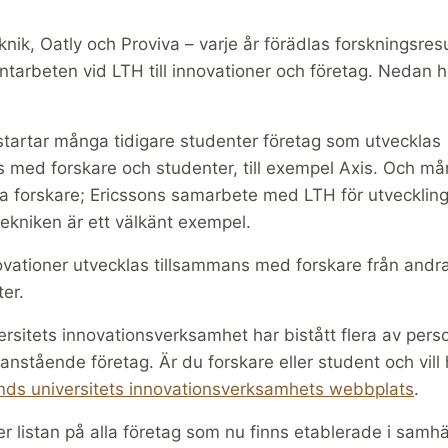
knik, Oatly och Proviva – varje år förädlas forskningsres
tarbeten vid LTH till innovationer och företag. Nedan hi
tartar många tidigare studenter företag som utvecklas
s med forskare och studenter, till exempel Axis. Och må
ra forskare; Ericssons samarbete med LTH för utvecklin
ekniken är ett välkänt exempel.
ationer utvecklas tillsammans med forskare från andra 
ter.
rsitets innovationsverksamhet har bistått flera av pers
stående företag. Är du forskare eller student och vill 
nds universitets innovationsverksamhets webbplats
.
r listan på alla företag som nu finns etablerade i samhäl