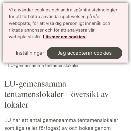
Vi använder cookies och andra spårningsteknologier
för att förbättra användarupplevelsen på vår
Sök
English
webbplats, för att visa dig personligt innehåll och
riktade annonser och för att analysera vår
Meny
webbplatstrafik.
Läs mer om cookies.
Start
LTHin
Schemaläggning/lokalbokning på LTH
Inställningar
Jag accepterar cookies
Översikt över lokaler
LU-gemensamma tentamenslokaler
LU-gemensamma
tentamenslokaler - översikt av
lokaler
LU har ett antal gemensamma tentamenslokaler
som ägs (eller förfogas) av och bokas genom