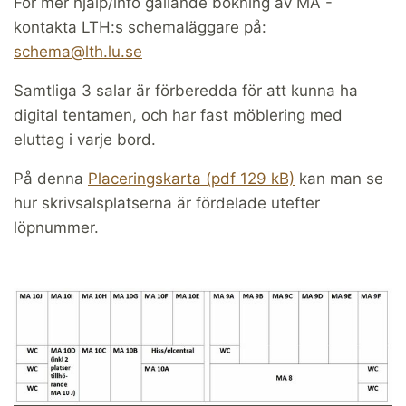
För mer hjälp/info gällande bokning av MA -
kontakta LTH:s schemaläggare på:
schema@lth.lu.se
Samtliga 3 salar är förberedda för att kunna ha
digital tentamen, och har fast möblering med
eluttag i varje bord.
På denna
Placeringskarta (pdf 129 kB)
kan man se
hur skrivsalsplatserna är fördelade utefter
löpnummer.