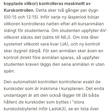
kopplade villkor)
kontrolleras maskinellt av
Kurskontrollen
. Detta sker två gånger per dygn
(00:15 och 12:15). Inför varje ny läsperiod börjar
villkoren kontrolleras natten efter att kursanmälan
stängt för studenterna. Om studenten uppfyller AV-
villkoret släcks det (sätts till NEJ). Om inte låter
systemet villkoret vara kvar (JA), och ny kontroll
sker dygnet därpå. För sen anmälan sker även en
kontroll direkt före anmälan sparas, så uppfyller
studenten kraven läggs den sena anmälan in utan
spärr.
Den automatiskt kontrollen kontrollerar exakt de
kurskoder som är inskrivna i kursplanen. Det enda
undantaget är att den också lägger till (åt båda
hållen) de kurskoder som byttes i "stora
kurskodsbyteriet inför Ladok3), se en lista över