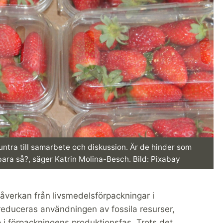
muntra till samarbete och diskussion. Är de hinder som
 bara så?, säger Katrin Molina-Besch. Bild: Pixabay
åverkan från livsmedelsförpackningar i
reduceras användningen av fossila resurser,
p i förpackningens produktionsfas. Trots det