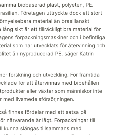
 samma biobaserad plast, polyeten, PE.
asilien. Företagen uttryckte dock ett stort
örnyelsebara material än brasilianskt
ng sikt är ett tillräckligt bra material för
dagens förpackningsmaskiner och i befintliga
erial som har utvecklats för återvinning och
alitet än nyproducerad PE, säger Katrin
mer forskning och utveckling. För framtida
ecklade för att återvinnas med bibehållen
stprodukter eller växter som människor inte
ar med livsmedelsförsörjningen.
ckså finnas fördelar med att satsa på
ör närvarande är lågt. Förpackningar till
 fall kunna slängas tillsammans med