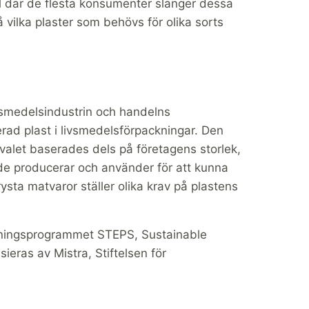
all där de flesta konsumenter slänger dessa
å vilka plaster som behövs för olika sorts
ivsmedelsindustrin och handelns
ad plast i livsmedelsförpackningar. Den
rvalet baserades dels på företagens storlek,
de producerar och använder för att kunna
rysta matvaror ställer olika krav på plastens
kningsprogrammet STEPS, Sustainable
ieras av Mistra, Stiftelsen för