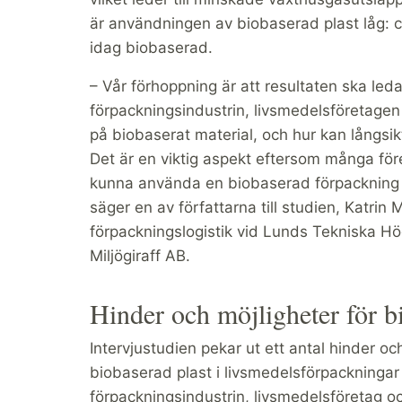
är användningen av biobaserad plast låg: c
idag biobaserad.
– Vår förhoppning är att resultaten ska led
förpackningsindustrin, livsmedelsföretagen 
på biobaserat material, och hur kan långsik
Det är en viktig aspekt eftersom många för
kunna använda en biobaserad förpackning i 
säger en av författarna till studien, Katrin 
förpackningslogistik vid Lunds Tekniska H
Miljögiraff AB.
Hinder och möjligheter för b
Intervjustudien pekar ut ett antal hinder o
biobaserad plast i livsmedelsförpackningar
förpackningsindustrin, livsmedelsföretag o