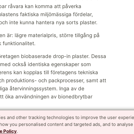
ybar råvara kan komma att påverka
lastens faktiska miljömässiga fördelar,
 och inte kunna hantera nya sorts plaster.
är: lägre materialpris, större tillgång på
 funktionalitet.
 företagen biobaserade drop-in plaster. Dessa
därmed också identiska egenskaper som
rens kan kopplas till företagens tekniska
och produktions- och packprocesser, samt att
ntliga återvinningssystem. Inga av de
 att öka användningen av bionedbrytbar
es and other tracking technologies to improve the user experi
iskussion
show you personalised content and targeted ads, and to analyse
e Policy
.