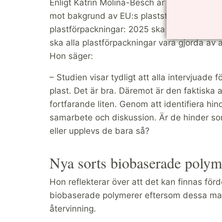
Enligt Katrin Molina-Besch är resultaten in
mot bakgrund av EU:s plaststrategi, och S
plastförpackningar: 2025 ska alla plastför
ska alla plastförpackningar vara gjorda av 
Hon säger:
– Studien visar tydligt att alla intervjuade f
plast. Det är bra. Däremot är den faktisk
fortfarande liten. Genom att identifiera hind
samarbete och diskussion. Är de hinder som
eller upplevs de bara så?
Nya sorts biobaserade polym
Hon reflekterar över att det kan finnas för
biobaserade polymerer eftersom dessa mate
återvinning.