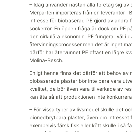
– Idag använder nästan alla företag sig av
Merparten importeras från en leverantör i Br
intresse för biobaserad PE gjord av andra f
sockerrör. En öppen fråga är dock om PE på lå
den cirkulära ekonomin. PE fungerar väl i 
återvinningsprocesser men det är inget mat
därför har återvunnet PE oftast en lägre kv
Molina-Besch.
Enligt henne finns det därför ett behov av 
biobaserade plaster bör inte bara vara utv
kvalitet, de bör även vara tillverkade av re
kan äta så att produktionen inte konkurrer
– För vissa typer av livsmedel skulle det o
bionedbrytbara plaster, även om intresset f
exempelvis färsk fisk eller kött skulle i så