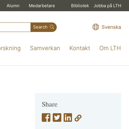
Alumn
Medarbetare
Bibliotek
Jobba på LTH
Svenska
Search
orskning
Samverkan
Kontakt
Om LTH
Share