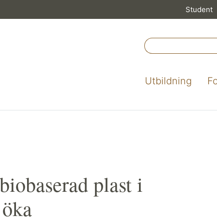
Student
Utbildning
F
iobaserad plast i
 öka