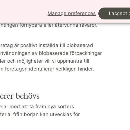
tressanta av många anledningar. Inte minst
vensk dagligvaruhandels ambitiösa mål för
Manage preferences
I accept 
packningar vara återvinningsbara och 2030
antingen förnybara eller återvunna råvaror.
öretag är positivt inställda till biobaserad
a användningen av biobaserade förpackningar
er och möjligheter vill vi uppmuntra till
 företagen identifierar verkligen hinder,
erer behövs
delar med att ta fram nya sorters
rial från början kan utvecklas för