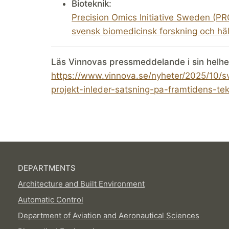
Bioteknik:
Precision Omics Initiative Sweden (PR
svensk biomedicinsk forskning och hä
Läs Vinnovas pressmeddelande i sin helhe
https://www.vinnova.se/nyheter/2025/10/s
projekt-inleder-satsning-pa-framtidens-tek
DEPARTMENTS
Architecture and Built Environment
Automatic Control
Department of Aviation and Aeronautical Sciences