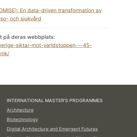
OMISE): En data-driven transformation av
lso- och sjukvård
t på deras webbplats:
verige-siktar-mot-varldstoppen---45-
nik/
INTERNATIONAL MASTER'S PROGRAMMES
Architecture
Biotechnology
Digital Architecture and Emergent Futures