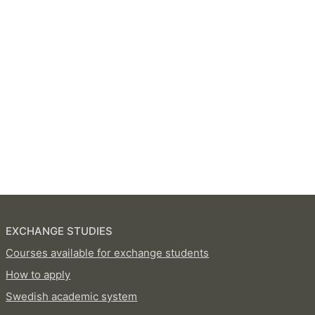
EXCHANGE STUDIES
Courses available for exchange students
How to apply
Swedish academic system