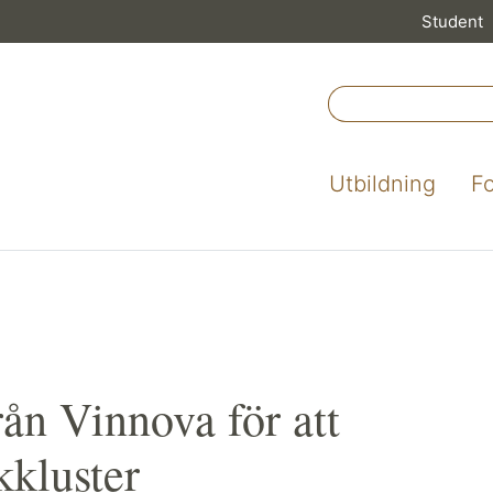
Student
Utbildning
F
ån Vinnova för att
kkluster