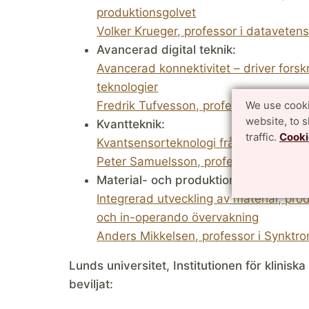
produktionsgolvet
Volker Krueger, professor i dataveten
Avancerad digital teknik:
Avancerad konnektivitet – driver forsk
teknologier
Fredrik Tufvesson, professor i kommun
We use cooki
website, to 
Kvantteknik:
traffic.
Cooki
Kvantsensorteknologi från forskning o
Peter Samuelsson, professor i matemat
Material- och produktionsteknik:
Integrerad utveckling av material, pro
och in-operando övervakning
Anders Mikkelsen, professor i Synktron
Lunds universitet, Institutionen för klinisk
beviljat: