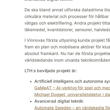
De ska bland annat utforska datadrivna lösn
cirkulära material och processer för hållba
vätgas och elektrifiering. Andra projekt tit
läkemedel, kvantdatorer, sensorer, halvleda
I Vinnovas första utlysning kunde projekt få 
fram en plan och mobilisera aktörer för klu
absolut framkant. Nu har de första projekt
världsledande inom utvalda teknikområden f
LTH:s beviljade projekt är:
Artificiell intelligens och autonoma s
GaMeAT – AI-verktyg för spel och me
Michael Dogget, universitetslektor i 
Avancerad digital teknik:
Automate Sweden – en värdekedja för hå