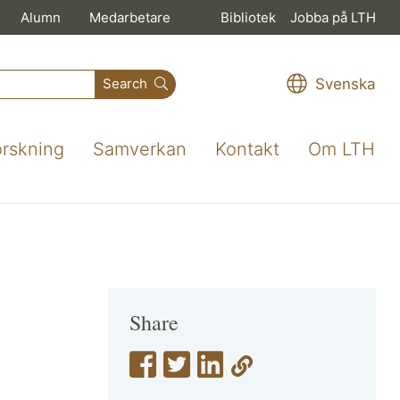
Alumn
Medarbetare
Bibliotek
Jobba på LTH
Svenska
Search
orskning
Samverkan
Kontakt
Om LTH
Share