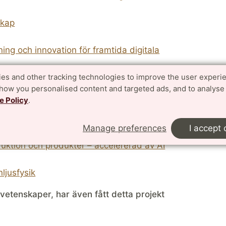
skap
ning och innovation för framtida digitala
ikationsteknologi
es and other tracking technologies to improve the user experi
show you personalised content and targeted ads, and to analyse
e Policy
.
ch tillämpningar till marknad och samhälle
isk fysik
Manage preferences
I accept 
duktion och produkter – accelererad av AI
ljusfysik
a vetenskaper, har även fått detta projekt