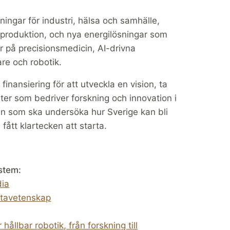
ingar för industri, hälsa och samhälle,
r produktion, och nya energilösningar som
tar på precisionsmedicin, AI-drivna
re och robotik.
finansiering för att utveckla en vision, ta
ster som bedriver forskning och innovation i
en som ska undersöka hur Sverige kan bli
ått klartecken att starta.
ystem:
dia
datavetenskap
llbar robotik, från forskning till