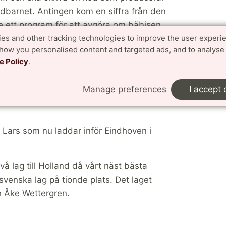
ädbarnet. Antingen kom en siffra från den
de ett program för att avgöra om bäbisen
rserie.
es and other tracking technologies to improve the user experi
show you personalised content and targeted ads, and to analyse
a laget läsa igenom vars fyra problem snabbt.
e Policy
.
r vänta. Då samarbetar de. Elva problem
den över för de 139 nordiska lagen.
Manage preferences
I accept 
er Lars som nu laddar inför Eindhoven i
å lag till Holland då vårt näst bästa
svenska lag på tionde plats. Det laget
h Åke Wettergren.