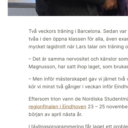
Två veckors träning i Barcelona. Sedan va
tvåa i den öppna klassen för alla, även exa
mycket lagidrott när Lars talar om träning o
– Det är samma nervositet och känslor som 
Magnusson, har satt ihop laget, som bruka
– Men inför mästerskapet gav vi järnet två 
kör vi minst två gånger i veckan inför Eind
Eftersom trion vann de Nordiska Studentm
regionfinalen i Eindhoven
23 – 25 november
början av april nästa år.
I tävlingsprogrammering får laget ett prob