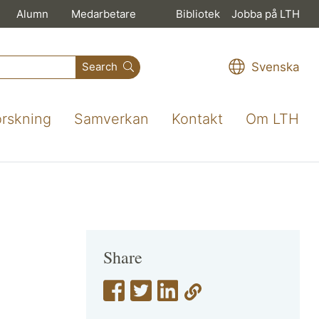
Alumn
Medarbetare
Bibliotek
Jobba på LTH
Svenska
Search
orskning
Samverkan
Kontakt
Om LTH
Share