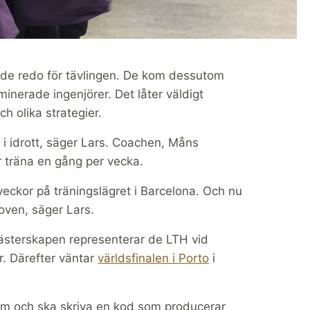
r de redo för tävlingen. De kom dessutom
minerade ingenjörer. Det låter väldigt
ch olika strategier.
i idrott, säger Lars. Coachen, Måns
r träna en gång per vecka.
veckor på träningslägret i Barcelona. Och nu
hoven, säger Lars.
ästerskapen representerar de LTH vid
. Därefter väntar
världsfinalen i Porto
i
lem och ska skriva en kod som producerar