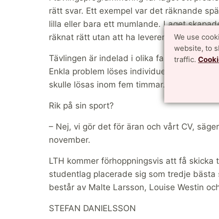
rätt svar. Ett exempel var det räknande sp
lilla eller bara ett mumlande. Laget skapa
räknat rätt utan att ha levererat en hel siffe
We use cooki
website, to 
Tävlingen är indelad i olika faser. Först sk
traffic.
Cooki
Enkla problem löses individuellt. Svåra få
skulle lösas inom fem timmar. Sedan var ti
Rik på sin sport?
– Nej, vi gör det för äran och vårt CV, säg
november.
LTH kommer förhoppningsvis att få skicka tv
studentlag placerade sig som tredje bästa 
består av Malte Larsson, Louise Westin oc
STEFAN DANIELSSON