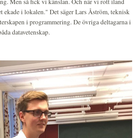
g. Men så fick vi känslan. Och när vi rott iland
et ekade i lokalen." Det säger Lars Åström, teknisk
terskapen i programmering. De övriga deltagarna i
båda datavetenskap.