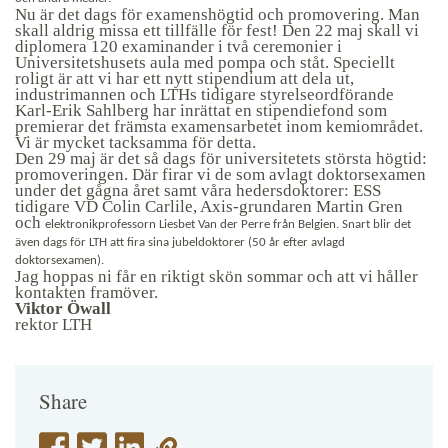
Nu är det dags för examenshögtid och promovering. Man
skall aldrig missa ett tillfälle för fest! Den 22 maj skall vi
diplomera 120 examinander i två ceremonier i
Universitetshusets aula med pompa och ståt. Speciellt
roligt är att vi har ett nytt stipendium att dela ut,
industrimannen och LTHs tidigare styrelseordförande
Karl-Erik Sahlberg har inrättat en stipendiefond som
premierar det främsta examensarbetet inom kemiområdet.
Vi är mycket tacksamma för detta.
Den 29 maj är det så dags för universitetets största högtid:
promoveringen. Där firar vi de som avlagt doktorsexamen
under det gågna året samt våra hedersdoktorer: ESS
tidigare VD Colin Carlile, Axis-grundaren Martin Gren
och
elektronikprofessorn Liesbet Van der Perre från Belgien. Snart blir det
även dags för LTH att fira sina jubeldoktorer (50 år efter avlagd
doktorsexamen).
Jag hoppas ni får en riktigt skön sommar och att vi håller
kontakten framöver.
Viktor Öwall
rektor LTH
Share