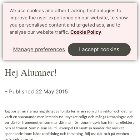
We use cookies and other tracking technologies to
Search
Svenska
improve the user experience on our website, to show
you personalised content and targeted ads, and to
analyse our website traffic.
Cookie Policy
.
Menu
Manage preferences
I accept cookies
Start
Article
Hej Alumner!
– Published 22 May 2015
Jag börjar nu närma mig slutet av första terminen som LTHs rektor och det har
varit en spännande men intensiv tid. Mycket roligt och många utmaningar och
ser därför framemot en sommar där man förhoppningsvis kan hinna reflektera
och se framåt. Som ni kan se i till exempel LTH-nytt så händer det mycket
spännande inom både utbildning och forskning, följ oss där och på webben
och andra medier.