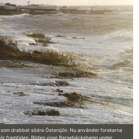
r som drabbat södra Östersjön. Nu använder forskarna
a för framtiden. Bilden visar Barsebäckshamn under