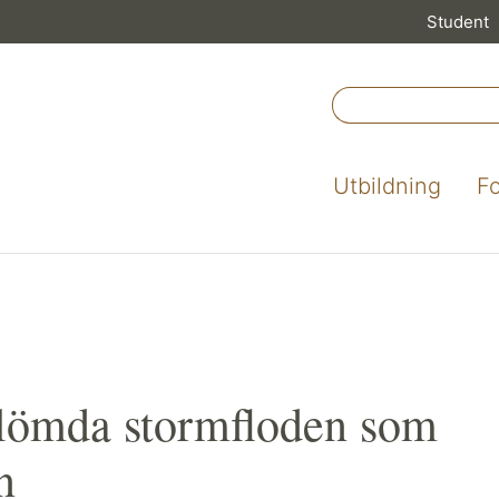
Student
Utbildning
F
glömda stormfloden som
n