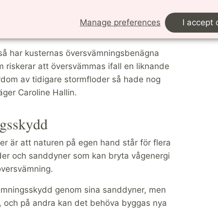
å bra på att förvalta det kollektiva minnet och
har lett till att riskbenägna områden i södra
Manage preferences
I accept 
så har kusternas översvämningsbenägna
 riskerar att översvämmas ifall en liknande
lärdom av tidigare stormfloder så hade nog
ger Caroline Hallin.
ngsskydd
der är att naturen på egen hand står för flera
er och sanddyner som kan bryta vågenergi
versvämning.
svämningsskydd genom sina sanddyner, men
s, och på andra kan det behöva byggas nya