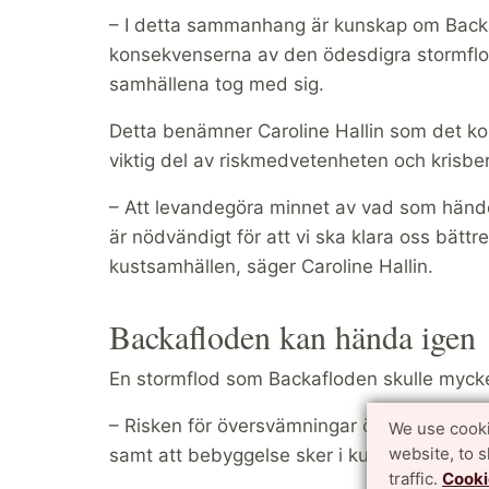
– I detta sammanhang är kunskap om Backa
konsekvenserna av den ödesdigra stormflo
samhällena tog med sig.
Detta benämner Caroline Hallin som det ko
viktig del av riskmedvetenheten och krisb
– Att levandegöra minnet av vad som händ
är nödvändigt för att vi ska klara oss bättr
kustsamhällen, säger Caroline Hallin.
Backafloden kan hända igen
En stormflod som Backafloden skulle mycke
– Risken för översvämningar ökar genom att
We use cooki
website, to 
samt att bebyggelse sker i kustnära område
traffic.
Cooki