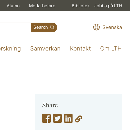
Alumn
Medarbetare
Bibliotek
Jobba på LTH
Svenska
Search
orskning
Samverkan
Kontakt
Om LTH
Share