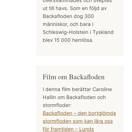
översvämmades och sveptes
ut till havs. Som en följd av
Backafloden dog 300
människor, och bara i
Schleswig-Holstein i Tyskland
blev 15 000 hemlösa.
Film om Backafloden
I denna film berättar Caroline
Hallin om Backafloden och
stormfloder:
Backafloden – den bortglömda
stormfloden som kan lära oss
för framtiden – Lunds