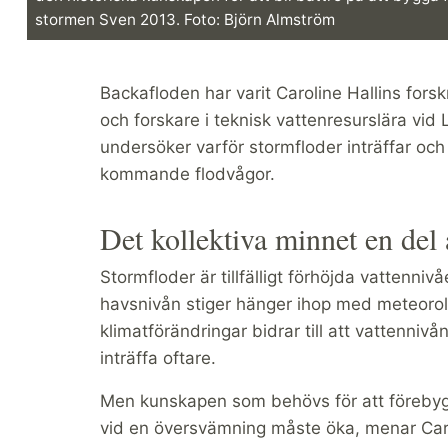
stormen Sven 2013. Foto: Björn Almström
Backafloden har varit Caroline Hallins fors
och forskare i teknisk vattenresurslära vi
undersöker varför stormfloder inträffar oc
kommande flodvågor.
Det kollektiva minnet en del
Stormfloder är tillfälligt förhöjda vattenniv
havsnivån stiger hänger ihop med meteorol
klimatförändringar bidrar till att vattennivå
inträffa oftare.
Men kunskapen som behövs för att förebyg
vid en översvämning måste öka, menar Caro