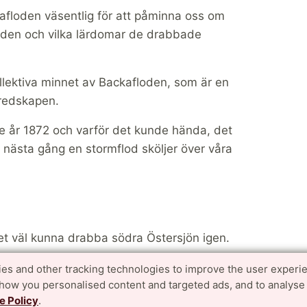
floden väsentlig för att påminna oss om
den och vilka lärdomar de drabbade
llektiva minnet av Backafloden, som är en
eredskapen.
e år 1872 och varför det kunde hända, det
e nästa gång en stormflod sköljer över våra
t väl kunna drabba södra Östersjön igen.
 klimatförändringar får havsnivån att stiga
es and other tracking technologies to improve the user experi
show you personalised content and targeted ads, and to analyse
n, säger Caroline Hallin.
e Policy
.