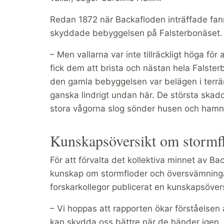
Redan 1872 när Backafloden inträffade fan
skyddade bebyggelsen på Falsterbonäset.
– Men vallarna var inte tillräckligt höga f
fick dem att brista och nästan hela Falst
den gamla bebyggelsen var belägen i terr
ganska lindrigt undan här. De största skad
stora vågorna slog sönder husen och hamnar
Kunskapsöversikt om stormf
För att förvalta det kollektiva minnet av 
kunskap om stormfloder och översvämningar
forskarkollegor publicerat en kunskapsöver
– Vi hoppas att rapporten ökar förståelsen a
kan skydda oss bättre när de händer igen. S