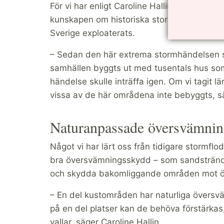
För vi har enligt Caroline Hallin inte varit s
kunskapen om historiska stormfloder, vilket 
Sverige exploaterats.
– Sedan den här extrema stormhändelsen 
samhällen byggts ut med tusentals hus som
händelse skulle inträffa igen. Om vi tagit 
vissa av de här områdena inte bebyggts, sä
Naturanpassade översvämni
Något vi har lärt oss från tidigare stormflo
bra översvämningsskydd – som sandstränd
och skydda bakomliggande områden mot ö
– En del kustområden har naturliga över
på en del platser kan de behöva förstärka
vallar, säger Caroline Hallin.