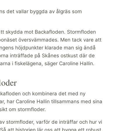
ns det vallar byggda av ålgräs som
ör att skydda mot Backafloden. Stormfloden
erbonäset översvämmades. Men tack vare att
ängens höjdpunkter klarade man sig ändå
orna inträffade på Skånes ostkust där de
na i fiskelägena, säger Caroline Hallin.
loder
Backafloden och kombinera det med ny
, har Caroline Hallin tillsammans med sina
sikt om stormfloder.
v stormfloder, varför de inträffar och hur vi
å att historien lär oss att bygga ett robust