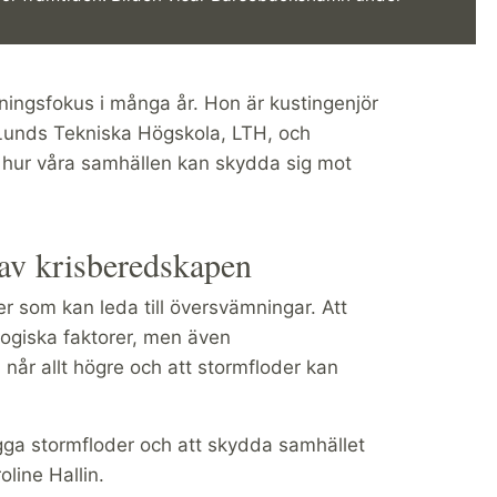
kningsfokus i många år. Hon är kustingenjör
d Lunds Tekniska Högskola, LTH, och
h hur våra samhällen kan skydda sig mot
 av krisberedskapen
åer som kan leda till översvämningar. Att
ogiska faktorer, men även
n når allt högre och att stormfloder kan
ga stormfloder och att skydda samhället
line Hallin.