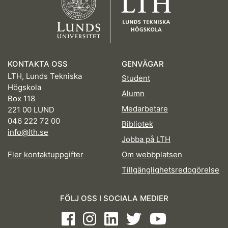
KONTAKTA OSS
GENVÄGAR
LTH, Lunds Tekniska
Student
Högskola
Alumn
Box 118
Medarbetare
221 00 LUND
046 222 72 00
Bibliotek
info@lth.se
Jobba på LTH
Fler kontaktuppgifter
Om webbplatsen
Tillgänglighetsredogörelse
FÖLJ OSS I SOCIALA MEDIER
Facebook
Instagram
LinkedIn
Twitter
Youtube