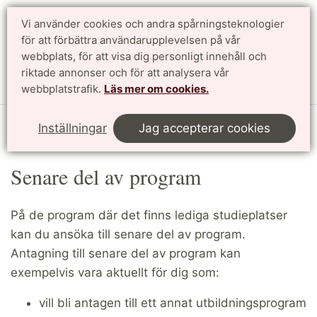
Vi använder cookies och andra spårningsteknologier
Sök
English
för att förbättra användarupplevelsen på vår
webbplats, för att visa dig personligt innehåll och
riktade annonser och för att analysera vår
Meny
webbplatstrafik.
Läs mer om cookies.
Start
Utbildning
Ansökan och antagning
Inställningar
Jag accepterar cookies
Senare del av program
Senare del av program
På de program där det finns lediga studieplatser
kan du ansöka till senare del av program.
Antagning till senare del av program kan
exempelvis vara aktuellt för dig som:
vill bli antagen till ett annat utbildningsprogram