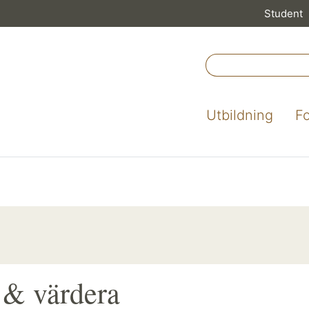
Student
Utbildning
F
 & värdera