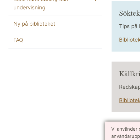
undervisning
Söktek
Ny på biblioteket
Tips på 
Bibliote
FAQ
Källkri
Redskap 
Bibliote
Vi använder 
användarupple