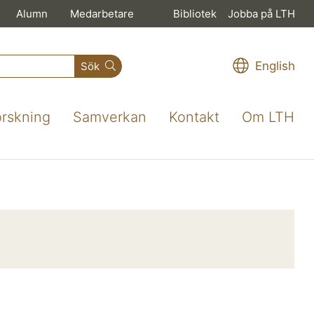
Alumn
Medarbetare
Bibliotek
Jobba på LTH
English
Sök
orskning
Samverkan
Kontakt
Om LTH