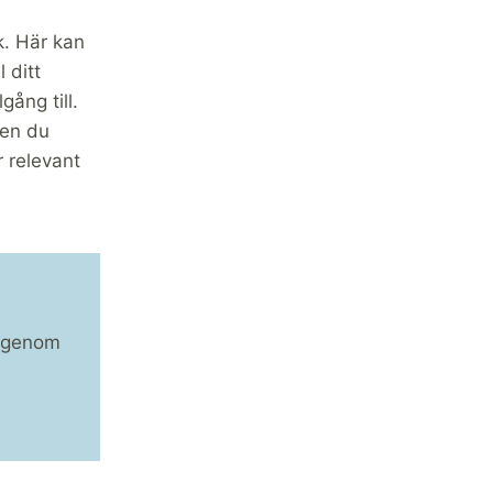
k. Här kan
 ditt
gång till.
nen du
r relevant
l genom