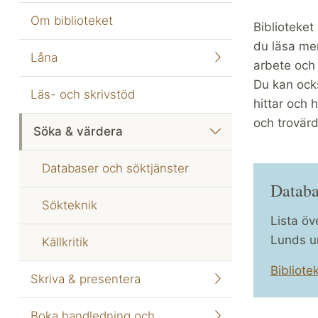
Om biblioteket
Biblioteket
du läsa mer 
Låna
arbete och 
Du kan ocks
Läs- och skrivstöd
hittar och 
och trovärd
Söka & värdera
Databaser och söktjänster
Databa
Sökteknik
Lista ö
Lunds un
Källkritik
Bibliot
Skriva & presentera
Boka handledning och