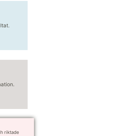
tat.
mation.
h riktade