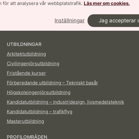
g:
bib@lth.lu.se
| 2024-04-09
 för att analysera vår webbplatstrafik.
Läs mer om cookies.
Inställningar
Jag accepterar 
UTBILDNINGAR
Arkitektutbildning
Civilingenjörsutbildning
Fristående kurser
Förberedande utbildning – Tekniskt basår
Högskoleingenjörsutbildning
Kandidatutbildning – industridesign, livsmedelsteknik
Kandidatutbildning – trafikflyg
Masterutbildning
PROFILOMRÅDEN