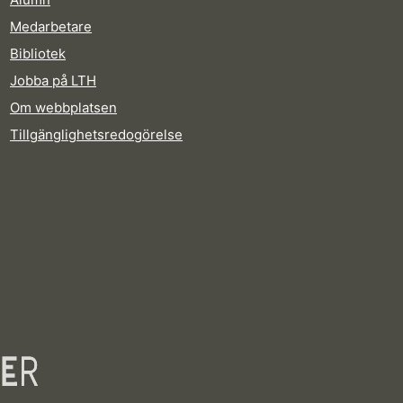
Medarbetare
Bibliotek
Jobba på LTH
Om webbplatsen
Tillgänglighetsredogörelse