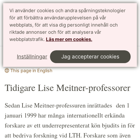
Vi använder cookies och andra spårningsteknologier
Sök
English
för att förbättra användarupplevelsen på vår
webbplats, för att visa dig personligt innehåll och
riktade annonser och för att analysera vår
Meny
webbplatstrafik.
Läs mer om cookies.
Start
Jobba på LTH
Lise Meitner-professuren
Inställningar
Jag accepterar cookies
Tidigare Lise Meitner-professorer
This page in English
Tidigare Lise Meitner-professorer
Sedan Lise Meitner-professuren inrättades den 1
januari 1999 har många internationellt erkända
forskare av ett underrepresenterat kön bjudits in för
att bedriva forskning vid LTH. Forskare som även