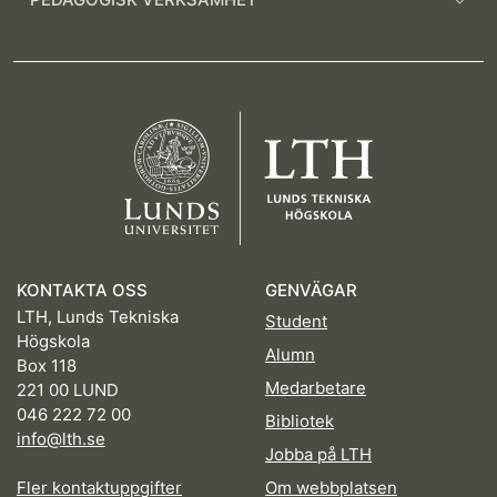
KONTAKTA OSS
GENVÄGAR
LTH, Lunds Tekniska
Student
Högskola
Alumn
Box 118
Medarbetare
221 00 LUND
046 222 72 00
Bibliotek
info@lth.se
Jobba på LTH
Fler kontaktuppgifter
Om webbplatsen