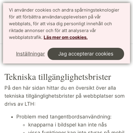
Vi använder cookies och andra spårningsteknologier
Sök
English
för att förbättra användarupplevelsen på vår
webbplats, för att visa dig personligt innehåll och
riktade annonser och för att analysera vår
Meny
webbplatstrafik.
Läs mer om cookies.
Start
Om våra webbplatser
Inställningar
Jag accepterar cookies
Tekniska tillgänglighetsbrister
Tekniska tillgänglighetsbrister
På den här sidan hittar du en översikt över alla
tekniska tillgänglighetsbrister på webbplatser som
drivs av LTH:
Problem med tangentbordsanvändning:
knapparna i bildspel kan inte nås
vissa funktioner kan inte styras på mobil