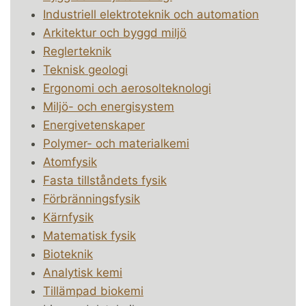
Industriell elektroteknik och automation
Arkitektur och byggd miljö
Reglerteknik
Teknisk geologi
Ergonomi och aerosolteknologi
Miljö- och energisystem
Energivetenskaper
Polymer- och materialkemi
Atomfysik
Fasta tillståndets fysik
Förbränningsfysik
Kärnfysik
Matematisk fysik
Bioteknik
Analytisk kemi
Tillämpad biokemi