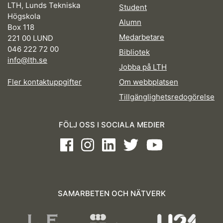
LTH, Lunds Tekniska
Student
Högskola
Alumn
Box 118
Medarbetare
221 00 LUND
046 222 72 00
Bibliotek
info@lth.se
Jobba på LTH
Fler kontaktuppgifter
Om webbplatsen
Tillgänglighetsredogörelse
FÖLJ OSS I SOCIALA MEDIER
Facebook
Instagram
LinkedIn
Twitter
Youtube
SAMARBETEN OCH NÄTVERK