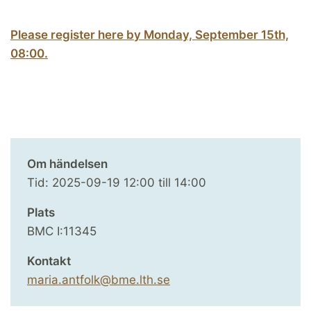
Please register here by Monday, September 15th,
08:00.
Om händelsen
Tid:
2025-09-19
12:00
till
14:00
Plats
BMC I:11345
Kontakt
maria.antfolk@bme.lth.se