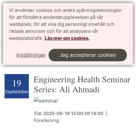
Vi använder cookies och andra spårningsteknologier
för att förbättra användarupplevelsen på vår
Sök
English
webbplats, för att visa dig personligt innehåll och
riktade annonser och för att analysera vår
Meny
webbplatstrafik.
Läs mer om cookies.
Start
Forskning
Profilområden
Kalendarium
Inställningar
Jag accepterar cookies
Engineering Health Seminar
19
Series: Ali Ahmadi
September
Tid:
2025-09-19
12:00
till
14:00
Föreläsning