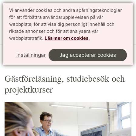
Vi använder cookies och andra spårningsteknologier
Sök
English
för att förbättra användarupplevelsen på vår
webbplats, för att visa dig personligt innehåll och
riktade annonser och för att analysera vår
Meny
webbplatstrafik.
Läs mer om cookies.
Start
Samverkan
Samverkan med undervisning
Inställningar
Jag accepterar cookies
Gästföreläsning, studiebesök och projektkurser
Gästföreläsning, studiebesök och
projektkurser