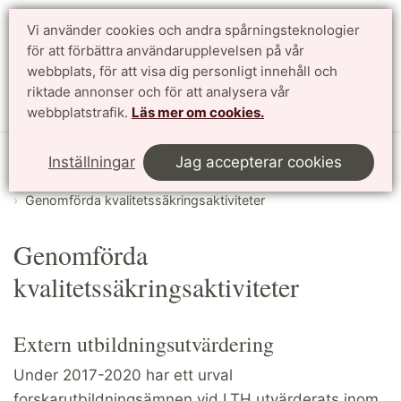
Vi använder cookies och andra spårningsteknologier
Sök
English
för att förbättra användarupplevelsen på vår
webbplats, för att visa dig personligt innehåll och
riktade annonser och för att analysera vår
Meny
webbplatstrafik.
Läs mer om cookies.
Start
Om LTH
Inställningar
Jag accepterar cookies
Kvalitetsarbete och utvärdering av utbildning
Genomförda kvalitetssäkringsaktiviteter
Genomförda
kvalitetssäkringsaktiviteter
Extern utbildningsutvärdering
Under 2017-2020 har ett urval
forskarutbildningsämnen vid LTH utvärderats inom