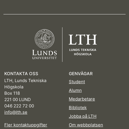
KONTAKTA OSS
GENVÄGAR
LTH, Lunds Tekniska
Student
Högskola
Alumn
Box 118
Medarbetare
221 00 LUND
046 222 72 00
Bibliotek
info@lth.se
Jobba på LTH
Fler kontaktuppgifter
Om webbplatsen