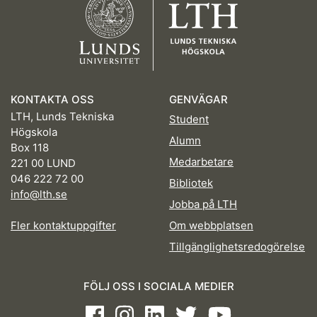
KONTAKTA OSS
GENVÄGAR
LTH, Lunds Tekniska
Student
Högskola
Alumn
Box 118
Medarbetare
221 00 LUND
046 222 72 00
Bibliotek
info@lth.se
Jobba på LTH
Fler kontaktuppgifter
Om webbplatsen
Tillgänglighetsredogörelse
FÖLJ OSS I SOCIALA MEDIER
Facebook
Instagram
LinkedIn
Twitter
Youtube