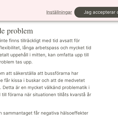
nas arbetssituation och hur den kan
Inställningar
Jag accepterar 
nde problem
te finns tillräckligt med tid avsatt för
exibilitet, långa arbetspass och mycket tid
talt uppehåll i mitten, kan omfatta upp till
roblem tas upp.
om att säkerställa att bussförarna har
r de får kissa i buskar och att de medvetet
t. Detta är en mycket välkänd problematik i
ll förarna när situationen tillåts kvarstå år
en sammantaget får negativa hälsoeffekter