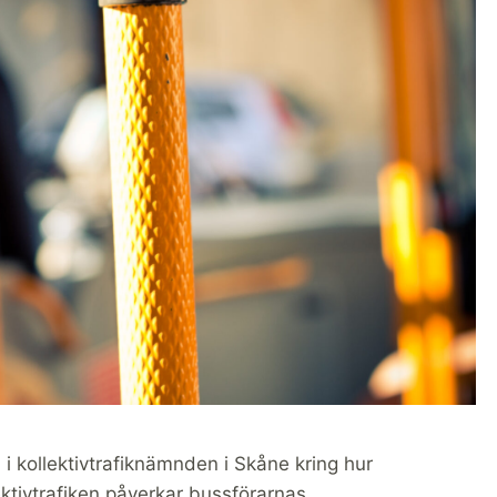
 i kollektivtrafiknämnden i Skåne kring hur
lektivtrafiken påverkar bussförarnas