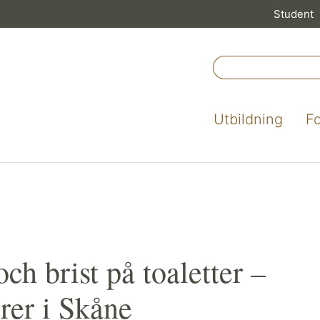
Student
Utbildning
F
ch brist på toaletter –
rer i Skåne