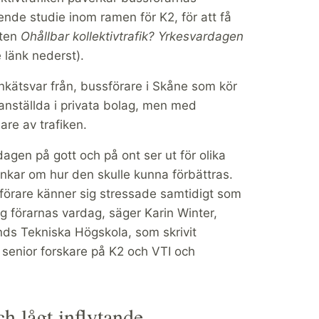
oende studie inom ramen för K2, för att få
rten
Ohållbar kollektivtrafik? Yrkesvardagen
 länk nederst).
nkätsvar från, bussförare i Skåne som kör
 anställda i privata bolag, men med
re av trafiken.
dagen på gott och på ont ser ut för olika
nkar om hur den skulle kunna förbättras.
förare känner sig stressade samtidigt som
ing förarnas vardag, säger Karin Winter,
nds Tekniska Högskola, som skrivit
 senior forskare på K2 och VTI och
h lågt inflytande