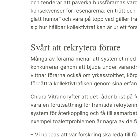
och tenderar att påverka bussförarnas varda
konsekvenser för resenärerna: en trött och 
glatt humör” och vara på topp vad gäller t
sig hur hållbar kollektivtrafiken är ur ett fö
Svårt att rekrytera förare
Många av förarna menar att systemet med u
konkurrerar genom att bjuda under varandra,
vittnar förarna också om yrkesstolthet, körgl
förbättra kollektivtrafiken genom sina erfar
Chiara Vitrano lyfter att det råder brist på 
vara en förutsättning för framtida rekryteri
system för återkoppling och få till samarbete
exempel toalettproblemen är några av de fö
– Vi hoppas att vår forskning ska leda till 