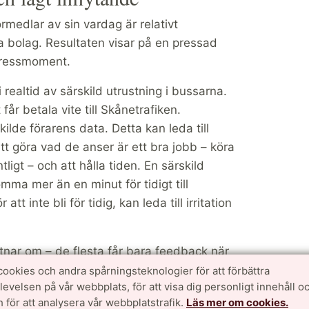
medlar av sin vardag är relativt
ka bolag. Resultaten visar på en pressad
stressmoment.
realtid av särskild utrustning i bussarna.
år betala vite till Skånetrafiken.
ilde förarens data. Detta kan leda till
tt göra vad de anser är ett bra jobb – köra
ligt – och att hålla tiden. En särskild
omma mer än en minut för tidigt till
tt inte bli för tidig, kan leda till irritation
tnar om – de flesta får bara feedback när
 när de gjort ett bra jobb. Det finns även en
cookies och andra spårningsteknologier för att förbättra
velsen på vår webbplats, för att visa dig personligt innehåll oc
eskompetens och lita på deras förmåga att
 för att analysera vår webbplatstrafik.
Läs mer om cookies.
berättar också om gles kontakt med