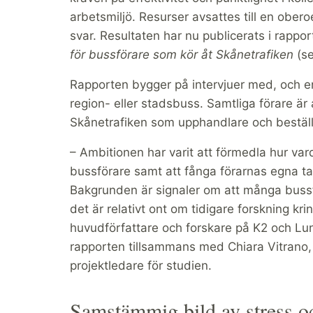
arbetsmiljö. Resurser avsattes till en ober
svar. Resultaten har nu publicerats i rappo
för bussförare som kör åt Skånetrafiken
(se
Rapporten bygger på intervjuer med, och e
region- eller stadsbuss. Samtliga förare är
Skånetrafiken som upphandlare och beställa
– Ambitionen har varit att förmedla hur var
bussförare samt att fånga förarnas egna ta
Bakgrunden är signaler om att många buss
det är relativt ont om tidigare forskning kr
huvudförfattare och forskare på K2 och Lu
rapporten tillsammans med Chiara Vitrano,
projektledare för studien.
Samstämmig bild av stress oc