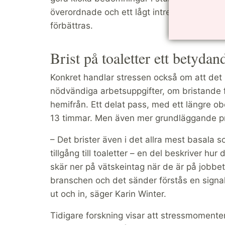
överordnade och ett lågt intresse för förar
förbättras.
Brist på toaletter ett betyda
Konkret handlar stressen också om att det in
nödvändiga arbetsuppgifter, om bristande fl
hemifrån. Ett delat pass, med ett längre obe
13 timmar. Men även mer grundläggande p
– Det brister även i det allra mest basala s
tillgång till toaletter – en del beskriver hu
skär ner på vätskeintag när de är på jobbe
branschen och det sänder förstås en signal ti
ut och in, säger Karin Winter.
Tidigare forskning visar att stressmoment