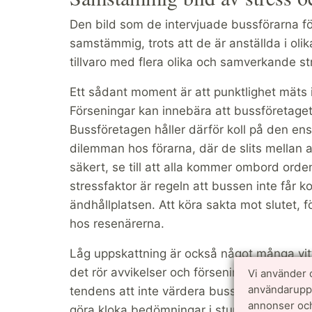
Den bild som de intervjuade bussförarna för
samstämmig, trots att de är anställda i oli
tillvaro med flera olika och samverkande 
Ett sådant moment är att punktlighet mäts i 
Förseningar kan innebära att bussföretaget f
Bussföretagen håller därför koll på den ensk
dilemman hos förarna, där de slits mellan a
säkert, se till att alla kommer ombord ordent
stressfaktor är regeln att bussen inte får k
ändhållplatsen. Att köra sakta mot slutet, för a
hos resenärerna.
Låg uppskattning är också något många vit
det rör avvikelser och förseningar, och inte
Vi använder 
användarupple
tendens att inte värdera bussförarnas yrk
annonser och
göra kloka bedömningar i stunden. Många 