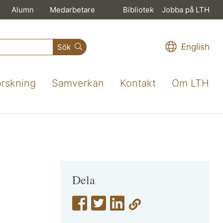
Alumn
Medarbetare
Bibliotek
Jobba på LTH
English
Sök
orskning
Samverkan
Kontakt
Om LTH
Dela