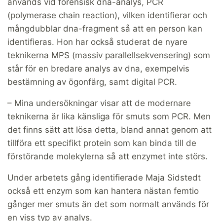
används vid forensisk dna-analys, PCR
(polymerase chain reaction), vilken identifierar och
mångdubblar dna-fragment så att en person kan
identifieras. Hon har också studerat de nyare
teknikerna MPS (massiv parallellsekvensering) som
står för en bredare analys av dna, exempelvis
bestämning av ögonfärg, samt digital PCR.
– Mina undersökningar visar att de modernare
teknikerna är lika känsliga för smuts som PCR. Men
det finns sätt att lösa detta, bland annat genom att
tillföra ett specifikt protein som kan binda till de
förstörande molekylerna så att enzymet inte störs.
Under arbetets gång identifierade Maja Sidstedt
också ett enzym som kan hantera nästan femtio
gånger mer smuts än det som normalt används för
en viss typ av analys.