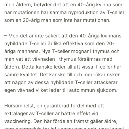
med åldern, betyder det att en 40-årig kvinna som
har mutationen har samma nyproduktion av T-celler
som en 20-årig man som inte har mutationen.
– Men det är inte säkert att den 40-åriga kvinnans
nybildade T-celler är lika effektiva som den 20-
åriga mannens. Nya T-celler mognar i thymus och
man vet att vävnaden i thymus försämras med
åldern. Detta kanske leder till att vissa T-celler har
sämre kvalitet. Det kanske till och med ökar risken
att någon av dessa nybildade T-celler attackerar
egen vävnad vilket leder till autoimmun sjukdom.
Hursomhelst, en garanterad fördel med ett
extralager av T-celler är bättre effekt vid
vaccinering. Den här fördelen främst gäller äldre,
som exempelvis tar influensavaccin och vars lager i