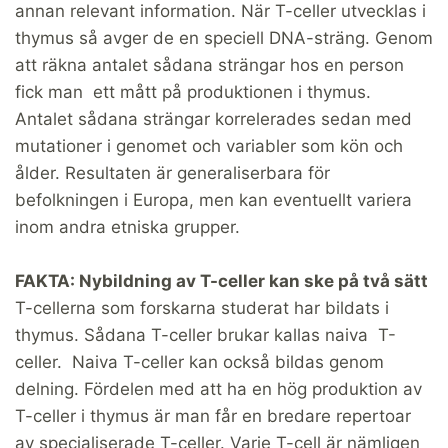
annan relevant information. När T-celler utvecklas i
thymus så avger de en speciell DNA-sträng. Genom
att räkna antalet sådana strängar hos en person
fick man ett mått på produktionen i thymus.
Antalet sådana strängar korrelerades sedan med
mutationer i genomet och variabler som kön och
ålder. Resultaten är generaliserbara för
befolkningen i Europa, men kan eventuellt variera
inom andra etniska grupper.
FAKTA: Nybildning av T-celler kan ske på två sätt
T-cellerna som forskarna studerat har bildats i
thymus. Sådana T-celler brukar kallas naiva T-
celler. Naiva T-celler kan också bildas genom
delning. Fördelen med att ha en hög produktion av
T-celler i thymus är man får en bredare repertoar
av specialiserade T-celler. Varje T-cell är nämligen