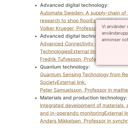
Advanced digital technology:
Automate Sweden: A supply-chain of s
research to shop floorExternal link.
Vi använder 
Volker Krueger, Professor in computer 
användarupple
Advanced digital technology:
annonser och
Advanced Connectivity – Driving Resea
TechnologiesExternal link.
Fredrik Tufvesson, Professor in commu
Quantum technology:
Quantum Sensing Technology from Res
SocietyExternal link.
Peter Samuelsson, Professor in mathem
Materials and production technology:
Integrated development of materials, 
and in-operando monitoringExternal li
Anders Mikkelsen, Professor in synchro