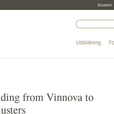
Student
Utbildning
F
nding from Vinnova to
usters