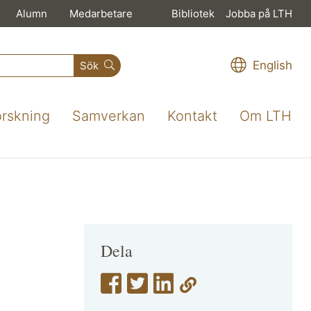
Alumn
Medarbetare
Bibliotek
Jobba på LTH
English
Sök
orskning
Samverkan
Kontakt
Om LTH
Dela