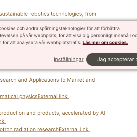
ustainable robotics technologies, from
cookies och andra spårningsteknologier för att förbättra
scienceExternal link.
velsen på vår webbplats, för att visa dig personligt innehåll oc
 för att analysera vår webbplatstrafik.
Läs mer om cookies.
rch and Innovation in Future Digital
Inställningar
Jag accepterar 
nications engineeringExternal link.
earch and Applications to Market and
atical physicsExternal link.
production and products, accelerated by AI
nk.
tron radiation researchExternal link.