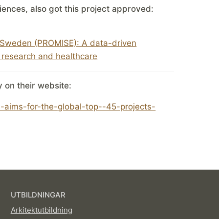
iences, also got this project approved:
ve Sweden (PROMISE): A data-driven
 research and healthcare
y on their website:
ims-for-the-global-top--45-projects-
UTBILDNINGAR
Arkitektutbildning