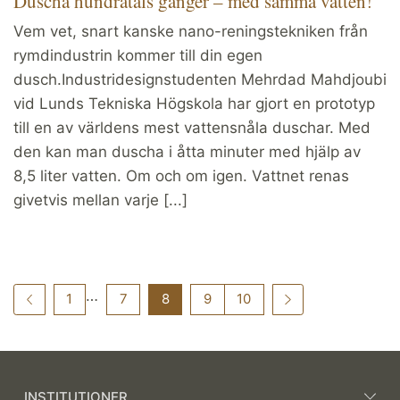
Duscha hundratals gånger – med samma vatten!
Vem vet, snart kanske nano-reningstekniken från
rymdindustrin kommer till din egen
dusch.Industridesignstudenten Mehrdad Mahdjoubi
vid Lunds Tekniska Högskola har gjort en prototyp
till en av världens mest vattensnåla duschar. Med
den kan man duscha i åtta minuter med hjälp av
8,5 liter vatten. Om och om igen. Vattnet renas
givetvis mellan varje [...]
…
1
7
8
9
10
INSTITUTIONER