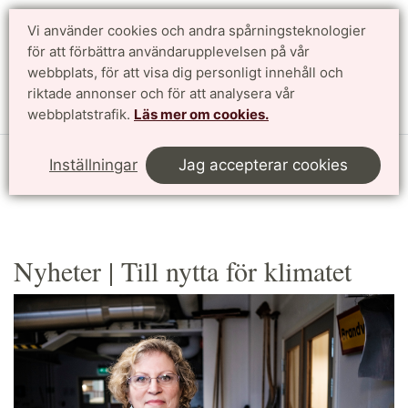
Vi använder cookies och andra spårningsteknologier
Sök
English
för att förbättra användarupplevelsen på vår
webbplats, för att visa dig personligt innehåll och
riktade annonser och för att analysera vår
Meny
webbplatstrafik.
Läs mer om cookies.
Start
Forskning
Till nytta för världen
Inställningar
Jag accepterar cookies
Till nytta för klimatet
Nyheter
Nyheter | Till nytta för klimatet