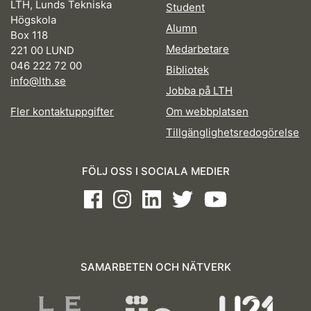
LTH, Lunds Tekniska
Student
Högskola
Alumn
Box 118
Medarbetare
221 00 LUND
046 222 72 00
Bibliotek
info@lth.se
Jobba på LTH
Fler kontaktuppgifter
Om webbplatsen
Tillgänglighetsredogörelse
FÖLJ OSS I SOCIALA MEDIER
Facebook
Instagram
LinkedIn
Twitter
Youtube
SAMARBETEN OCH NÄTVERK